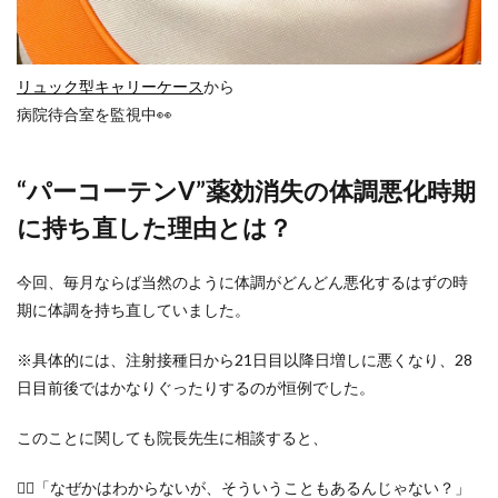
リュック型キャリーケース
から
病院待合室を監視中👀
“パーコーテンV”薬効消失の体調悪化時期
に持ち直した理由とは？
今回、毎月ならば当然のように体調がどんどん悪化するはずの時
期に体調を持ち直していました。
※具体的には、注射接種日から21日目以降日増しに悪くなり、28
日目前後ではかなりぐったりするのが恒例でした。
このことに関しても院長先生に相談すると、
👨‍⚕️「なぜかはわからないが、そういうこともあるんじゃない？」