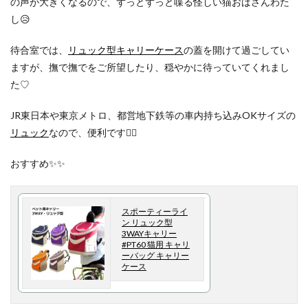
の声が大きくなるので、ずっとずっと喋る怪しい猫おばさんわた
し😥
待合室では、
リュック型キャリーケース
の蓋を開けて過ごしてい
ますが、撫で撫でをご所望したり、穏やかに待っていてくれまし
た♡
JR東日本や東京メトロ、都営地下鉄等の車内持ち込みOKサイズの
リュック
なので、便利です🙋‍♀️
おすすめ✨✨
スポーティーライ
ン リュック型
3WAYキャリー
#PT60 猫用 キャリ
ーバッグ キャリー
ケース