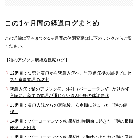
この1ヶ月間の経過ログまとめ
この通院に至るまでの1ヶ月間の体調変動は以下のリンクからご覧
ください。
【
猫のアジソン病経過観察ログ
】
12週目：失禁と黄疸から緊急入院へ。早期退院後の回復プロセ
スと食事管理の現実
緊急入院：猫のアジソン病、注射（パーコーテンV）が効かず
入院に。薬での管理が通じない原因不明の体調悪化
13週目：黄疸入院からの退院後。安定期に始まった「謎の便
秘」
14週目：”パーコーテンV”の効果切れ時期前に起きた「謎の長期
便秘」と回復
15週目：”パーコーテンV”の効果切れ？泡状のよだれと謎の回復