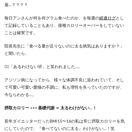
盾…？？？？
毎日アンさんが何を何グラム食べたのか、を毎週の
経過ログ
とし
て記録していることもあり、接種カロリーオーバーをしていない
ことは確実です。
院長先生に「食べる量が足りないのに太る病気はありますか？」
と聞いたら、
👨‍⚕️「あるわけない🤣」と笑われました…。
アジソン病になってから、様々な体調不良に追われていて、そし
て可愛い可愛い愛猫の不調に、私も理性を失っていたのですが、
今ならわかる…。
摂取カロリー <<< 基礎代謝 ＝ 太るわけがない…！
長年ダイエッターだったBMI15〜16の私は常に摂取カロリーを気
にしていたので、『食べてないのに太る』わけがない…！笑