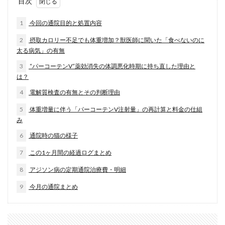
目次
1
今回の通院目的と処置内容
2
摂取カロリー不足でも体重増加？獣医師に聞いた「食べないのに
太る病気」の有無
3
“パーコーテンV”薬効消失の体調悪化時期に持ち直した理由と
は？
4
電解質検査の有無とその判断理由
5
体重増量に伴う「パーコーテンV注射量」の再計算と料金の仕組
み
6
通院時の猫の様子
7
この1ヶ月間の経過ログまとめ
8
アジソン病の定期通院治療費・明細
9
今月の通院まとめ