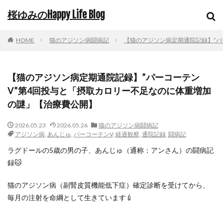
桜ゆみのHappy Life Blog
HOME
猫のアジソン病闘病記
【猫のアジソン病定期通院記録】”パ
【猫のアジソン病定期通院記録】”パーコーテン
V”第4回投与と「摂取カロリー不足なのに体重増加
の謎」【治療費公開】
2026.05.23
2026.05.26
猫のアジソン病闘病記
アジソン病
,
あんじゅ
,
パーコーテンV
,
経過観察
,
通院記録
,
闘病記
ラグドールの5歳の男の子、あんじゅ（通称：アンさん）の闘病記
録🐱
猫のアジソン病（副腎皮質機能低下症）確定診断を受けてから、
毎月の注射を命綱として生きています💉