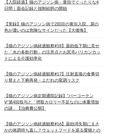
【入院経過】猫のアジソン病・黄疸でぐったりな4
日間｜面会記録と強制給餌の開始
【実録】猫のアジソン病で2回目の黄疸入院。尿の
色が濃いのは危険なサインだった【大後悔】
【猫のアジソン病経過観察#18】薬効低下期に見せ
た「水の多飲行動」の注意点とお尻毛バリカンカッ
トによる介護効率化
【猫のアジソン病経過観察#17】注射直後の食事切
り替えと下痢再発・よだれの変調リスク
【猫のアジソン病定期通院記録】”パーコーテン
V”第4回投与と「摂取カロリー不足なのに体重増加
の謎」【治療費公開】
【猫のアジソン病経過観察#16】薬効消失期にまさ
かの体調持ち直し？ウェットフードを巡る愛猫との