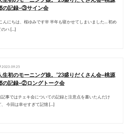
郷の記録~③サイン会
こんにちは、桜ゆみです🌸 半年も寝かせてしまいました… 初め
のハ […]
2023.09.25
人生初のモーニング娘。’23盛りだくさん会~桃源
郷の記録~②ロングトーク会
前記事ではチェキ会についての記録と注意点を書いたんだけ
ど、 今回は幸せすぎて記憶 […]