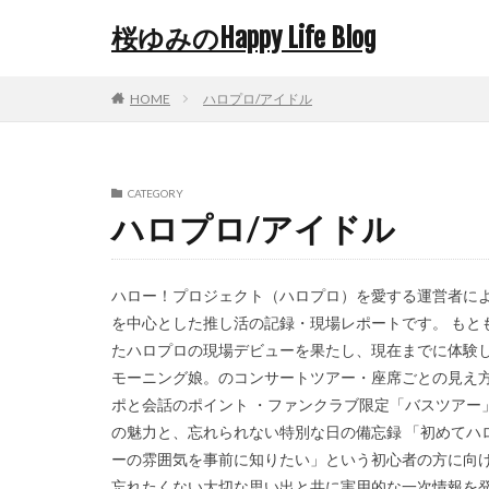
桜ゆみのHappy Life Blog
HOME
ハロプロ/アイドル
CATEGORY
ハロプロ/アイドル
ハロー！プロジェクト（ハロプロ）を愛する運営者に
を中心とした推し活の記録・現場レポートです。 もと
たハロプロの現場デビューを果たし、現在までに体験し
モーニング娘。のコンサートツアー・座席ごとの見え方
ポと会話のポイント ・ファンクラブ限定「バスツアー
の魅力と、忘れられない特別な日の備忘録 「初めてハ
ーの雰囲気を事前に知りたい」という初心者の方に向
忘れたくない大切な思い出と共に実用的な一次情報を