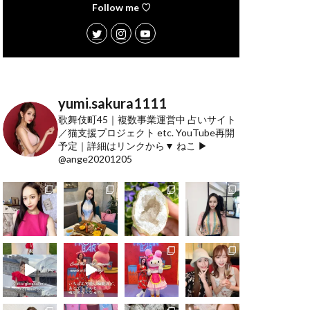
Follow me ♡
yumi.sakura1111
歌舞伎町45｜複数事業運営中
占いサイト
／猫支援プロジェクト etc.
YouTube再開
予定｜詳細はリンクから▼
ねこ ▶︎
@ange20201205