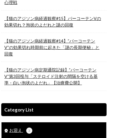
心理戦
【猫のアジソン病経過観察#15】パーコーテンVの
効果切れ？泡状のよだれと謎の回復
【猫のアジソン病経過観察#14】”パーコーテン
V”の効果切れ時期前に起きた「謎の長期便秘」と
回復
【猫のアジソン病定期通院記録】”パーコーテン
V”第3回投与「ステロイド注射の間隔を空ける基
準・白い泡状のよだれ」【治療費公開】
Category List
お迎え
3