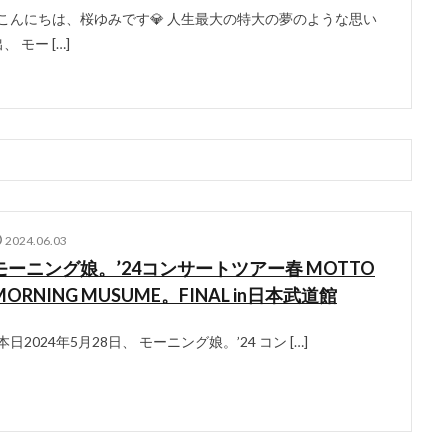
こんにちは、桜ゆみです💎 人生最大の特大の夢のような思い
、 モー […]
2024.06.03
モーニング娘。’24コンサートツアー春 MOTTO
MORNING MUSUME。FINAL in日本武道館
本日2024年5月28日、 モーニング娘。’24 コン […]