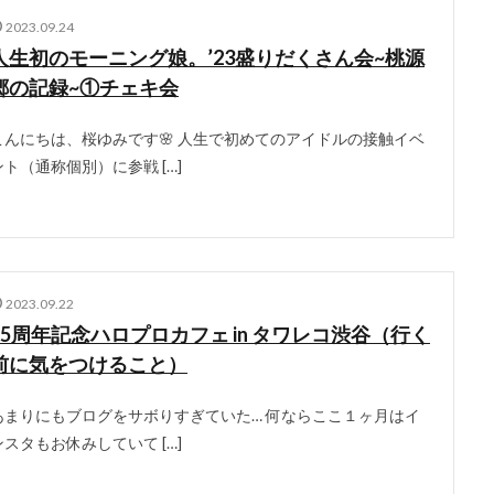
2023.09.24
人生初のモーニング娘。’23盛りだくさん会~桃源
郷の記録~①チェキ会
こんにちは、桜ゆみです🌸 人生で初めてのアイドルの接触イベ
ント（通称個別）に参戦 […]
2023.09.22
25周年記念ハロプロカフェ in タワレコ渋谷（行く
前に気をつけること）
あまりにもブログをサボりすぎていた… 何ならここ１ヶ月はイ
ンスタもお休みしていて […]