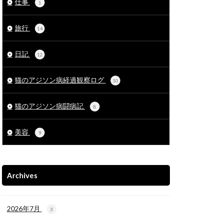
仕事
1
旅行
14
日記
12
猫のアジソン病経過観察ログ
10
猫のアジソン病闘病記
8
美容
9
Archives
2026年7月
3