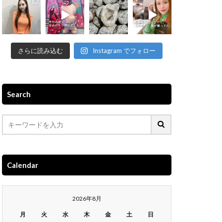
さらに読み込む
Instagram でフォロー
Search
Calendar
2026年8月
月
火
水
木
金
土
日