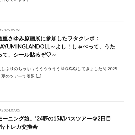
2025.05.26
道重さゆみ原画展に参加したヲタクレポ：
SAYUMINGLANDOLL～よし！しゃべって、うた
って、シール貼るぞ♡～
久しぶりのちゃゆぅうううううう🐰💞💞💞してきました🫧 2025
年夏のツアーで引退 […]
2024.07.05
モーニング娘。’24夢の15期バスツアー＠2日目
Myトレカ交換会