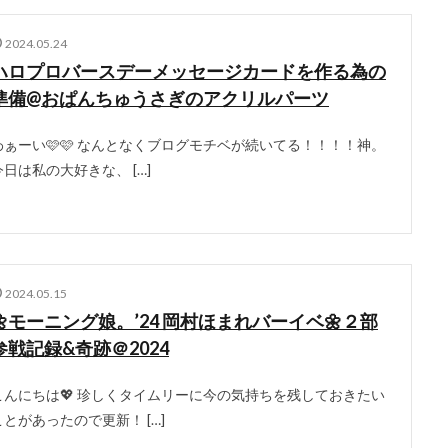
2024.05.24
ハロプロバースデーメッセージカードを作る為の
準備@おぱんちゅうさぎのアクリルパーツ
わぁーい🩷🩷 なんとなくブログモチベが続いてる！！！！神。
今日は私の大好きな、 […]
2024.05.15
🌼モーニング娘。’24 岡村ほまれバーイベ🌼２部
参戦記録&奇跡＠2024
こんにちは💖 珍しくタイムリーに今の気持ちを残しておきたい
ことがあったので更新！ […]