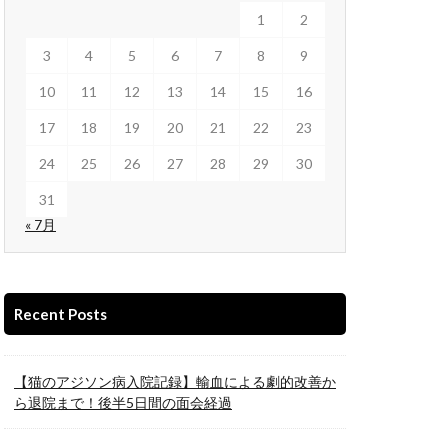
1
2
3
4
5
6
7
8
9
10
11
12
13
14
15
16
17
18
19
20
21
22
23
24
25
26
27
28
29
30
31
« 7月
Recent Posts
【猫のアジソン病入院記録】輸血による劇的改善か
ら退院まで！後半5日間の面会経過