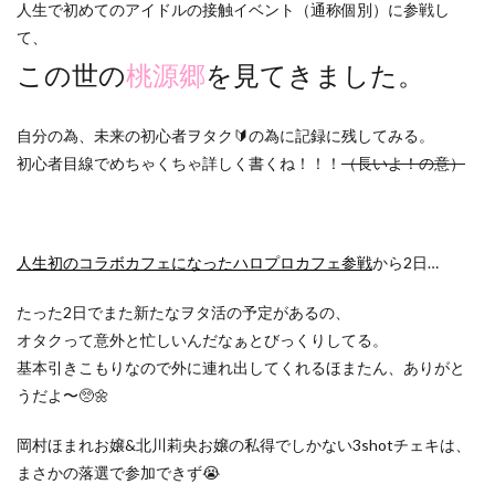
人生で初めてのアイドルの接触イベント（通称個別）に参戦し
て、
この世の
桃源郷
を見てきました。
自分の為、未来の初心者ヲタク🔰の為に記録に残してみる。
初心者目線でめちゃくちゃ詳しく書くね！！！
（長いよ！の意）
人生初のコラボカフェになったハロプロカフェ参戦
から2日…
たった2日でまた新たなヲタ活の予定があるの、
オタクって意外と忙しいんだなぁとびっくりしてる。
基本引きこもりなので外に連れ出してくれるほまたん、ありがと
うだよ〜🥺🌼
岡村ほまれお嬢&北川莉央お嬢の私得でしかない3shotチェキは、
まさかの落選で参加できず😭