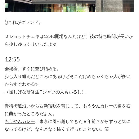
👆これがグランド。
２ショットチェキは12:40開場なんだけど、後の待ち時間が長いか
ら少しゆっくりいったよ☺️
12:55
会場着、すぐに並び始める。
少し入り組んだところにあるけどそこだけめちゃくちゃ人が多い
からすぐわかる✨
（怪しげな研修生Tシャツの人もいるし）
青梅街道沿いから西新宿駅を背にして、
もうやんカレー
の角を右
に曲がったところだよん。
もうやんカレー
、東京に引っ越してきた８年前？からずっと気に
なってるけど、なんとなく怖くて行ったことない。笑