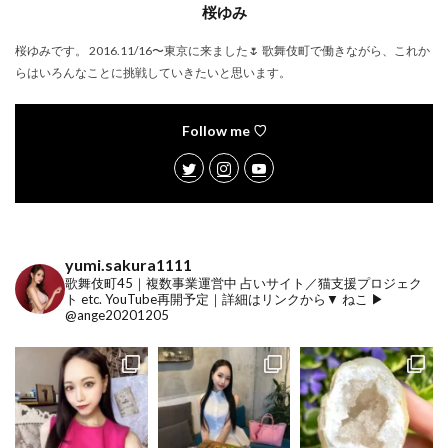
桜ゆみ
桜ゆみです。 2016.11/16〜東京に来ました🌷 歌舞伎町で働きながら、これか
らはいろんなことに挑戦していきたいと思います。
Follow me ♡
yumi.sakura1111
歌舞伎町45｜複数事業運営中
占いサイト／猫支援プロジェク
ト etc.
YouTube再開予定｜詳細はリンクから▼
ねこ ▶︎
@ange20201205