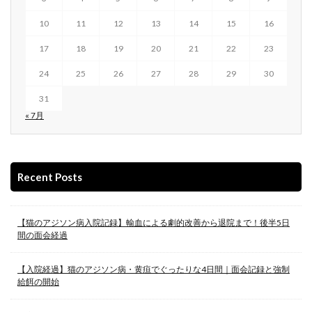
10
11
12
13
14
15
16
17
18
19
20
21
22
23
24
25
26
27
28
29
30
31
« 7月
Recent Posts
【猫のアジソン病入院記録】輸血による劇的改善から退院まで！後半5日
間の面会経過
【入院経過】猫のアジソン病・黄疸でぐったりな4日間｜面会記録と強制
給餌の開始