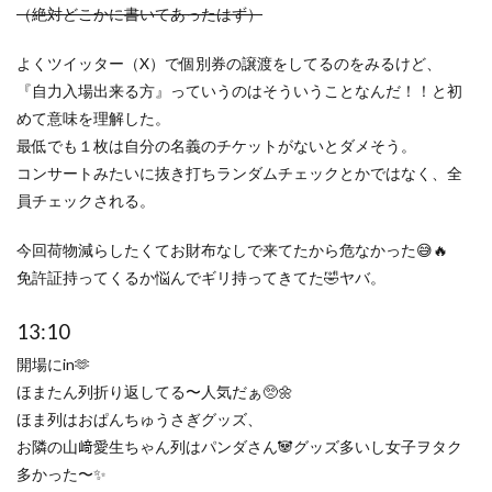
（絶対どこかに書いてあったはず）
よくツイッター（X）で個別券の譲渡をしてるのをみるけど、
『自力入場出来る方』っていうのはそういうことなんだ！！と初
めて意味を理解した。
最低でも１枚は自分の名義のチケットがないとダメそう。
コンサートみたいに抜き打ちランダムチェックとかではなく、全
員チェックされる。
今回荷物減らしたくてお財布なしで来てたから危なかった😅🔥
免許証持ってくるか悩んでギリ持ってきてた🤣ヤバ。
13:10
開場にin🫶
ほまたん列折り返してる〜人気だぁ🥺🌼
ほま列はおぱんちゅうさぎグッズ、
お隣の山﨑愛生ちゃん列はパンダさん🐼グッズ多いし女子ヲタク
多かった〜✨