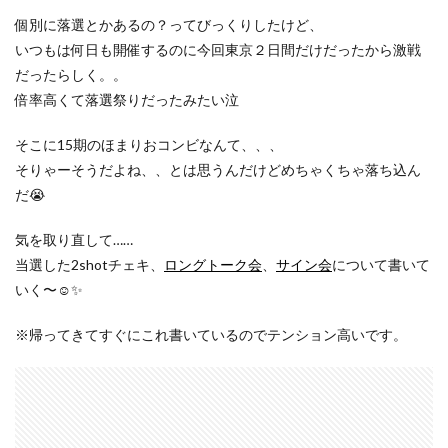
個別に落選とかあるの？ってびっくりしたけど、
いつもは何日も開催するのに今回東京２日間だけだったから激戦
だったらしく。。
倍率高くて落選祭りだったみたい泣
そこに15期のほまりおコンビなんて、、、
そりゃーそうだよね、、とは思うんだけどめちゃくちゃ落ち込ん
だ😭
気を取り直して……
当選した2shotチェキ、
ロングトーク会
、
サイン会
について書いて
いく〜☺️✨
※帰ってきてすぐにこれ書いているのでテンション高いです。