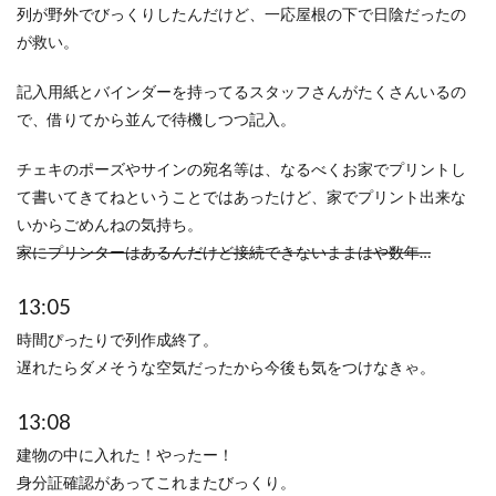
列が野外でびっくりしたんだけど、一応屋根の下で日陰だったの
が救い。
記入用紙とバインダーを持ってるスタッフさんがたくさんいるの
で、借りてから並んで待機しつつ記入。
チェキのポーズやサインの宛名等は、なるべくお家でプリントし
て書いてきてねということではあったけど、家でプリント出来な
いからごめんねの気持ち。
家にプリンターはあるんだけど接続できないままはや数年…
13:05
時間ぴったりで列作成終了。
遅れたらダメそうな空気だったから今後も気をつけなきゃ。
13:08
建物の中に入れた！やったー！
身分証確認があってこれまたびっくり。