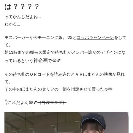
は？？？？
ってかんじだよね…
わかる…
モスバーガーが今モーニング娘。’23と
コラボキャンペーン
をして
て、
朝11時までの朝モス限定で待ち札がメンバー誰かのデザインにな
神企画
っているという
で😭💕
その待ち札のＱＲコードを読み込むとＡＲほまたんの映像が見れ
て、
その中のほまたんのセリフの一節を指定させて貰った☺️🫶
👇これだよん😭💕
（号泣ヲタク）