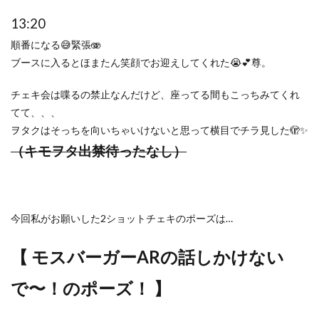
13:20
順番になる😅緊張🫨
ブースに入るとほまたん笑顔でお迎えしてくれた😭💕尊。
チェキ会は喋るの禁止なんだけど、座ってる間もこっちみてくれ
てて、、、
ヲタクはそっちを向いちゃいけないと思って横目でチラ見した🫣✨
（キモヲタ出禁待ったなし）
今回私がお願いした2ショットチェキのポーズは…
【 モスバーガーARの話しかけない
で〜！のポーズ！ 】