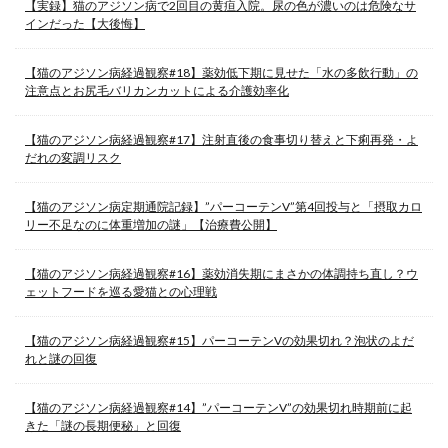
【実録】猫のアジソン病で2回目の黄疸入院。尿の色が濃いのは危険なサ
インだった【大後悔】
【猫のアジソン病経過観察#18】薬効低下期に見せた「水の多飲行動」の
注意点とお尻毛バリカンカットによる介護効率化
【猫のアジソン病経過観察#17】注射直後の食事切り替えと下痢再発・よ
だれの変調リスク
【猫のアジソン病定期通院記録】”パーコーテンV”第4回投与と「摂取カロ
リー不足なのに体重増加の謎」【治療費公開】
【猫のアジソン病経過観察#16】薬効消失期にまさかの体調持ち直し？ウ
ェットフードを巡る愛猫との心理戦
【猫のアジソン病経過観察#15】パーコーテンVの効果切れ？泡状のよだ
れと謎の回復
【猫のアジソン病経過観察#14】”パーコーテンV”の効果切れ時期前に起
きた「謎の長期便秘」と回復