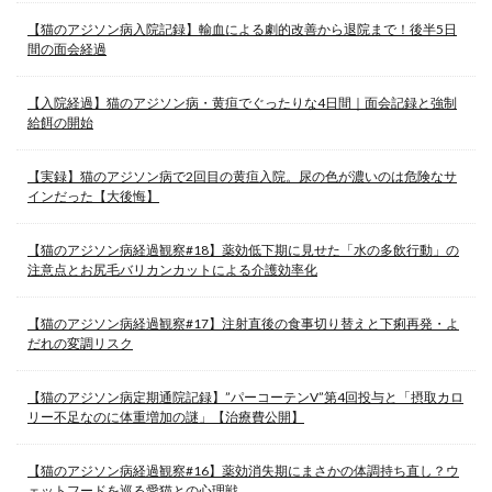
【猫のアジソン病入院記録】輸血による劇的改善から退院まで！後半5日
間の面会経過
【入院経過】猫のアジソン病・黄疸でぐったりな4日間｜面会記録と強制
給餌の開始
【実録】猫のアジソン病で2回目の黄疸入院。尿の色が濃いのは危険なサ
インだった【大後悔】
【猫のアジソン病経過観察#18】薬効低下期に見せた「水の多飲行動」の
注意点とお尻毛バリカンカットによる介護効率化
【猫のアジソン病経過観察#17】注射直後の食事切り替えと下痢再発・よ
だれの変調リスク
【猫のアジソン病定期通院記録】”パーコーテンV”第4回投与と「摂取カロ
リー不足なのに体重増加の謎」【治療費公開】
【猫のアジソン病経過観察#16】薬効消失期にまさかの体調持ち直し？ウ
ェットフードを巡る愛猫との心理戦