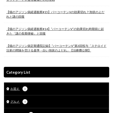
【猫のアジソン病経過観察#15】パーコーテンVの効果切れ？泡状のよだ
れと謎の回復
【猫のアジソン病経過観察#14】”パーコーテンV”の効果切れ時期前に起
きた「謎の長期便秘」と回復
【猫のアジソン病定期通院記録】”パーコーテンV”第3回投与「ステロイド
注射の間隔を空ける基準・白い泡状のよだれ」【治療費公開】
Category List
お迎え
3
グルメ
4