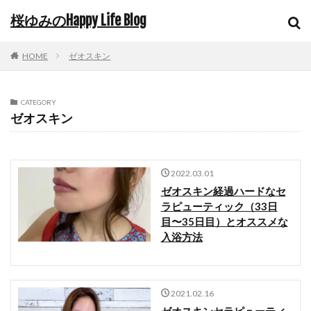
桜ゆみのHappy Life Blog
HOME
ゼオスキン
CATEGORY
ゼオスキン
2022.03.01
ゼオスキン経過ハードなセ
ラピューティック（33日
目〜35日目）とオススメな
入浴方法
2021.02.16