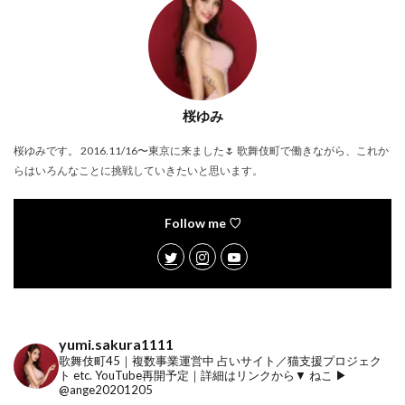
桜ゆみ
桜ゆみです。 2016.11/16〜東京に来ました🌷 歌舞伎町で働きながら、これか
らはいろんなことに挑戦していきたいと思います。
Follow me ♡
yumi.sakura1111
歌舞伎町45｜複数事業運営中
占いサイト／猫支援プロジェク
ト etc.
YouTube再開予定｜詳細はリンクから▼
ねこ ▶︎
@ange20201205