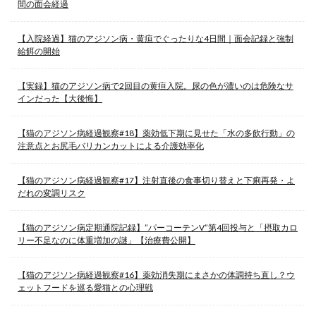
間の面会経過
【入院経過】猫のアジソン病・黄疸でぐったりな4日間｜面会記録と強制
給餌の開始
【実録】猫のアジソン病で2回目の黄疸入院。尿の色が濃いのは危険なサ
インだった【大後悔】
【猫のアジソン病経過観察#18】薬効低下期に見せた「水の多飲行動」の
注意点とお尻毛バリカンカットによる介護効率化
【猫のアジソン病経過観察#17】注射直後の食事切り替えと下痢再発・よ
だれの変調リスク
【猫のアジソン病定期通院記録】”パーコーテンV”第4回投与と「摂取カロ
リー不足なのに体重増加の謎」【治療費公開】
【猫のアジソン病経過観察#16】薬効消失期にまさかの体調持ち直し？ウ
ェットフードを巡る愛猫との心理戦