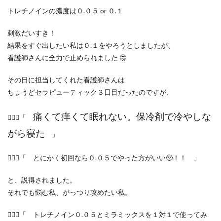
トレチノインの濃度は０.０５ or ０.１
刺激だいすき！
結果をすぐ出したい私は０.１をやろうとしましたが、
看護師さんに全力で止められました 🤔
その日に担当してくれた看護師さんは
ちょうどセラピューティック３日目だったのですが、
痛くて痒くて眠れない。保冷剤で冷やしな
👩🏼‍⚕️「
がら寝た
」
👩🏼‍⚕️「 とにかく初回なら０.０５でやった方がいい🥺！！ 」
と、説得されました。
それでも悩む私、がっつり攻めたい私。
👩🏼‍⚕️「 トレチノイン０.０５とミラミックスを１対１で使ってみ