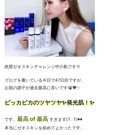
絶賛ゼオスキンチャレンジ中の私です💠
ブログを書いている今日で47日目ですが、
お肌の調子が過去最高に良いです😭💖✨
ピッカピカのツヤツヤ✨発光肌！✨
最高 of 最高
です。
すぎます(T . T)♥️♥️
本当にゼオスキンを始めてよかったです。