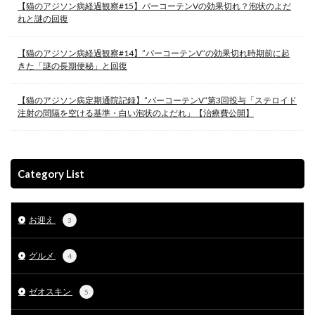
【猫のアジソン病経過観察#15】パーコーテンVの効果切れ？泡状のよだ
れと謎の回復
【猫のアジソン病経過観察#14】”パーコーテンV”の効果切れ時期前に起
きた「謎の長期便秘」と回復
【猫のアジソン病定期通院記録】”パーコーテンV”第3回投与「ステロイド
注射の間隔を空ける基準・白い泡状のよだれ」【治療費公開】
Category List
お迎え
3
グルメ
4
ゼオスキン
5