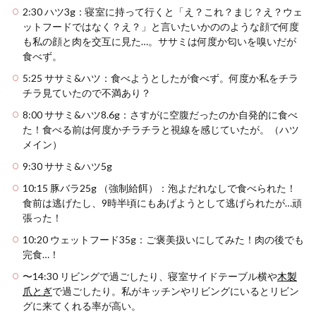
2:30 ハツ3g：寝室に持って行くと「え？これ？まじ？え？ウェ
ットフードではなく？え？」と言いたいかののような顔で何度
も私の顔と肉を交互に見た…。ササミは何度か匂いを嗅いだが
食べず。
5:25 ササミ&ハツ：食べようとしたが食べず。何度か私をチラ
チラ見ていたので不満あり？
8:00 ササミ&ハツ8.6g：さすがに空腹だったのか自発的に食べ
た！食べる前は何度かチラチラと視線を感じていたが。（ハツ
メイン）
9:30 ササミ&ハツ5g
10:15 豚バラ25g （強制給餌）：泡よだれなしで食べられた！
食前は逃げたし、9時半頃にもあげようとして逃げられたが…頑
張った！
10:20 ウェットフード35g：ご褒美扱いにしてみた！肉の後でも
完食…！
〜14:30 リビングで過ごしたり、寝室サイドテーブル横や
木製
爪とぎ
で過ごしたり。私がキッチンやリビングにいるとリビン
グに来てくれる率が高い。