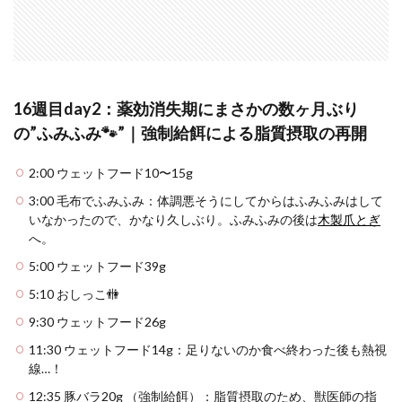
16週目day2：薬効消失期にまさかの数ヶ月ぶり
の”ふみふみ🐾”｜強制給餌による脂質摂取の再開
2:00 ウェットフード10〜15g
3:00 毛布でふみふみ：体調悪そうにしてからはふみふみはして
いなかったので、かなり久しぶり。ふみふみの後は
木製爪とぎ
へ。
5:00 ウェットフード39g
5:10 おしっこ🚻
9:30 ウェットフード26g
11:30 ウェットフード14g：足りないのか食べ終わった後も熱視
線…！
12:35 豚バラ20g （強制給餌）：脂質摂取のため、獣医師の指