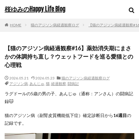
桜ゆみのHappy Life Blog
HOME
猫のアジソン病経過観察ログ
【猫のアジソン病経過観察#
【猫のアジソン病経過観察#16】薬効消失期にまさ
かの体調持ち直し？ウェットフードを巡る愛猫との
心理戦
2026.05.21
2026.05.23
猫のアジソン病経過観察ログ
アジソン病
,
あんじゅ
,
猫
,
経過観察
,
闘病記
ラグドールの5歳の男の子、あんじゅ（通称：アンさん）の闘病記
録🐱
猫のアジソン病（副腎皮質機能低下症）確定診断日から
16週目
の
記録です。