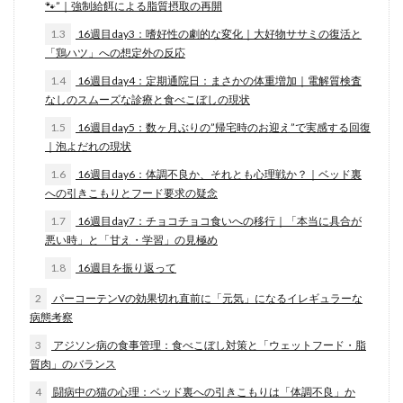
🐾”｜強制給餌による脂質摂取の再開
1.3
16週目day3：嗜好性の劇的な変化｜大好物ササミの復活と
「鶏ハツ」への想定外の反応
1.4
16週目day4：定期通院日：まさかの体重増加｜電解質検査
なしのスムーズな診療と食べこぼしの現状
1.5
16週目day5：数ヶ月ぶりの”帰宅時のお迎え”で実感する回復
｜泡よだれの現状
1.6
16週目day6：体調不良か、それとも心理戦か？｜ベッド裏
への引きこもりとフード要求の疑念
1.7
16週目day7：チョコチョコ食いへの移行｜「本当に具合が
悪い時」と「甘え・学習」の見極め
1.8
16週目を振り返って
2
パーコーテンVの効果切れ直前に「元気」になるイレギュラーな
病態考察
3
アジソン病の食事管理：食べこぼし対策と「ウェットフード・脂
質肉」のバランス
4
闘病中の猫の心理：ベッド裏への引きこもりは「体調不良」か