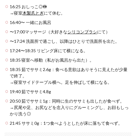
16:25 おしっこ◎🚻
→寝室
木製爪とぎ
にて休む。
16:40〜 一緒にお風呂
〜17:00マッサージ（大好きな
シリコンブラシ
にて）
〜17:24 洗面所で過ごし、以降はひとりで洗面所を出た。
17:24〜18:35 リビング床にて横になる。
18:35 寝室へ移動（私がお風呂から出た）。
18:35 茹でササミ2.6g：食べる意欲はありそうに見えたが少量
で終了。
→寝室サイドテーブル横へ。足を伸ばして横になる。
19:40 茹でササミ4.8g
20:50 茹でササミ1g：同時に生のササミも出したが食べず。
→尻尾や足、お尻などを念入りにグルーミングし、お顔もしっ
かり洗う◎
21:45 ササミ0g：1つ食べようとしたが床に落ちて食べず。