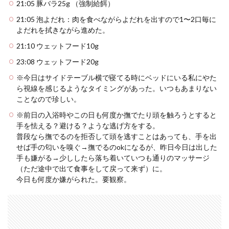
21:05 豚バラ25g （強制給餌）
21:05 泡よだれ：肉を食べながらよだれを出すので1〜2口毎に
よだれを拭きながら進めた。
21:10 ウェットフード10g
23:08 ウェットフード20g
※今日はサイドテーブル横で寝てる時にベッドにいる私にやた
ら視線を感じるようなタイミングがあった。いつもあまりない
ことなので珍しい。
※前日の入浴時やこの日も何度か撫でたり頭を触ろうとすると
手を怯える？避ける？ような逃げ方をする。
普段なら撫でるのを拒否して頭を逃すことはあっても、手を出
せば手の匂いを嗅ぐ→撫でるのokになるが、昨日今日は出した
手も嫌がる→少ししたら落ち着いていつも通りのマッサージ
（ただ途中で出て食事をして戻って来ず）に。
今日も何度か嫌がられた。要観察。