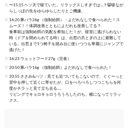
〜15:15 ヘソ天で寝ていた。リラックスしすぎでは…？😸寝なが
らしっぽの先をゆらゆらしたりとご機嫌。
16:20 豚バラ26g （強制給餌）：よだれなしで食べられた！ス
ムーズ！！体調改善とともによだれも改善してる？
食事前は強制給餌の気配を察知した！が、寝室に逃げられない
時（ドアを閉められてる時）は、出窓の爪とぎの上に避難して
いる。出窓まで1つ椅子を踏み台に使いつつも華麗にジャンプで
逃げた！
16:23 ウェットフード27g（完食）
20:50 豚バラ16g （強制給餌）よだれなしで食べられた！
20:55 ささみ&ハツ：見ても近づいてもこないので、ぐぐーっと
背中を押して近くに寄せたが、口をぺろぺろしつつこちらを何
度かチラッと見て立ち去る…。
リビングでキョロキョロうろうろしたのち、横になってリラッ
クス。