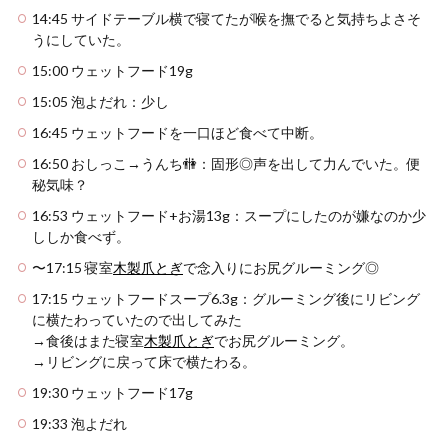
14:45 サイドテーブル横で寝てたが喉を撫でると気持ちよさそ
うにしていた。
15:00 ウェットフード19g
15:05 泡よだれ：少し
16:45 ウェットフードを一口ほど食べて中断。
16:50 おしっこ→うんち🚻：固形◎声を出して力んでいた。便
秘気味？
16:53 ウェットフード+お湯13g：スープにしたのが嫌なのか少
ししか食べず。
〜17:15 寝室
木製爪とぎ
で念入りにお尻グルーミング◎
17:15 ウェットフードスープ6.3g：グルーミング後にリビング
に横たわっていたので出してみた
→食後はまた寝室
木製爪とぎ
でお尻グルーミング。
→リビングに戻って床で横たわる。
19:30 ウェットフード17g
19:33 泡よだれ