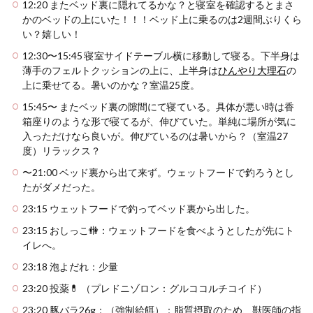
12:20 またベッド裏に隠れてるかな？と寝室を確認するとまさ
かのベッドの上にいた！！！ベッド上に乗るのは2週間ぶりくら
い？嬉しい！
12:30〜15:45 寝室サイドテーブル横に移動して寝る。下半身は
薄手のフェルトクッションの上に、上半身は
ひんやり大理石
の
上に乗せてる。暑いのかな？室温25度。
15:45〜 またベッド裏の隙間にて寝ている。具体が悪い時は香
箱座りのような形で寝てるが、伸びていた。単純に場所が気に
入っただけなら良いが。伸びているのは暑いから？（室温27
度）リラックス？
〜21:00 ベッド裏から出て来ず。ウェットフードで釣ろうとし
たがダメだった。
23:15 ウェットフードで釣ってベッド裏から出した。
23:15 おしっこ🚻：ウェットフードを食べようとしたが先にト
イレへ。
23:18 泡よだれ：少量
23:20 投薬💊 （プレドニゾロン：グルココルチコイド）
23:20 豚バラ26g：（強制給餌）：脂質摂取のため、獣医師の指