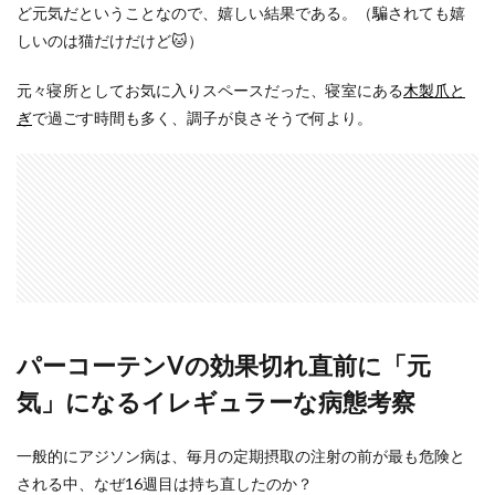
ど元気だということなので、嬉しい結果である。（騙されても嬉
しいのは猫だけだけど🐱）
元々寝所としてお気に入りスペースだった、寝室にある
木製爪と
ぎ
で過ごす時間も多く、調子が良さそうで何より。
パーコーテンVの効果切れ直前に「元
気」になるイレギュラーな病態考察
一般的にアジソン病は、毎月の定期摂取の注射の前が最も危険と
される中、なぜ16週目は持ち直したのか？