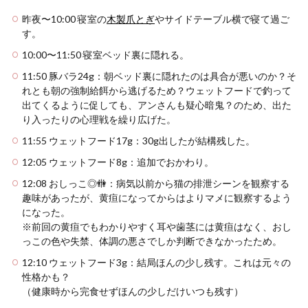
昨夜〜10:00 寝室の
木製爪とぎ
やサイドテーブル横で寝て過ご
す。
10:00〜11:50 寝室ベッド裏に隠れる。
11:50 豚バラ24g：朝ベッド裏に隠れたのは具合が悪いのか？そ
れとも朝の強制給餌から逃げるため？ウェットフードで釣って
出てくるように促しても、アンさんも疑心暗鬼？のため、出た
り入ったりの心理戦を繰り広げた。
11:55 ウェットフード17g：30g出したが結構残した。
12:05 ウェットフード8g：追加でおかわり。
12:08 おしっこ◎🚻：病気以前から猫の排泄シーンを観察する
趣味があったが、黄疸になってからはよりマメに観察するよう
になった。
※前回の黄疸でもわかりやすく耳や歯茎には黄疸はなく、おし
っこの色や失禁、体調の悪さでしか判断できなかったため。
12:10 ウェットフード3g：結局ほんの少し残す。これは元々の
性格かも？
（健康時から完食せずほんの少しだけいつも残す）