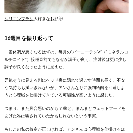
シリコンブラシ
大好きなお顔😽
16週目を振り返って
一番体調が悪くなるはずの、毎月の”パーコーテンV”（”ミネラルコ
ルチコイド”）接種直前でもなぜか調子が良く、注射後は更に少し
調子が良くなったように見えた。
元気そうに見える割にベッド裏に隠れて過ごす時間も長く、不安
な気持ちも拭いきれないが、アンさんなりに強制給餌を回避しよ
うと心理戦を仕掛けてきている可能性が高いように感じた。
つまり、また具合悪いのかも？😭と、まんまとウェットフードを
あげた私は騙されていたかもしれないという事実。
もしこの私の仮定が正しければ、アンさんは心理戦を仕掛けるほ