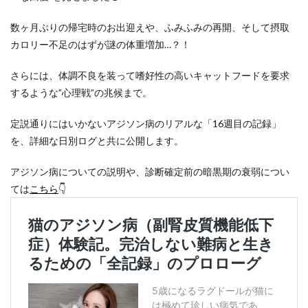
数ヶ月ぶりの帰宅時のお出迎えや、ふみふみの再開、そして摂取
カロリー不足のはずが謎の体重増加…？！
さらには、体調不良を装って嗜好性の高いキャットフードを要求
するような”心理戦”の兆候まで。
定説通りにはいかないアジソン病のリアルな「16週目の記録」
を、詳細な日別ログと共に公開します。
アジソン病についての説明や、診断確定前の暗黒期の衰弱につい
ては
こちら
👇