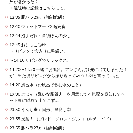
外が暑かった？
※
通院時の記録はこちら
にて。
12:35 豚バラ23g （強制給餌）
12:40 ウェットフード28g完食
12:44 泡よだれ：食後ほんの少し
12:45 おしっこ◎🚻
→リビングで念入りに毛繕い。
〜14:10 リビングでリラックス。
14:20〜14:50 一緒にお風呂。アンさんだけ先に出てしまった！
が、出た後リビングから振り返ってﾆｬｧﾝ！🐱と言っていた。
14:20 風呂水（お風呂で飲む水のこと）
19:30 ごはん（嫌いな脂質肉）を用意してる気配を察知してベ
ッド裏に隠れて出てこず…。
23:50 うんち🚻：固形、量良し◎
23:55 投薬💊 （プレドニゾロン：グルココルチコイド）
23:55 豚バラ27g （強制給餌）