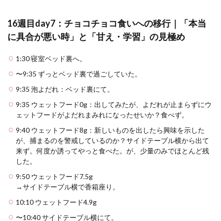
16週目day7：チョコチョコ食いへの移行｜「本当
に具合が悪い時」と「甘え・学習」の見極め
1:30 寝室ベッド裏へ。
〜9:35 ずっとベッド裏で過ごしていた。
9:35 泡よだれ：ベッド裏にて。
9:35 ウェットフード0g：出してみたが、よだれが止まらずにウ
ェットフードがよだれまみれになったせいか？食べず。
9:40 ウェットフード8g：新しいものを出したら興味を示した
が、捕まるのを警戒しているのか？サイドテーブル横から出て
来ず。何度か誘ってやっと食べた。が、少量のみでほとんど残
した。
9:50 ウェットフード7.5g
→サイドテーブル横で香箱座り。
10:10 ウェットフード4.9g
〜10:40 サイドテーブル横にて。