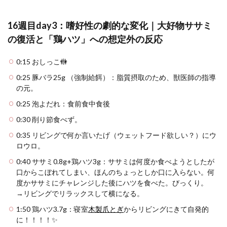
16週目day3：嗜好性の劇的な変化｜大好物ササミ
の復活と「鶏ハツ」への想定外の反応
0:15 おしっこ🚻
0:25 豚バラ25g （強制給餌）：脂質摂取のため、獣医師の指導
の元。
0:25 泡よだれ：食前食中食後
0:30 削り節食べず。
0:35 リビングで何か言いたげ（ウェットフード欲しい？）にウ
ロウロ。
0:40 ササミ0.8g+鶏ハツ3g：ササミは何度か食べようとしたが
口からこぼれてしまい、ほんのちょっとしか口に入らない。何
度かササミにチャレンジした後にハツを食べた。びっくり。
→リビングでリラックスして横になる。
1:50 鶏ハツ3.7g：寝室
木製爪とぎ
からリビングにきて自発的
に！！！！✨