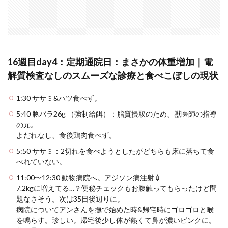
16週目day4：定期通院日：まさかの体重増加｜電
解質検査なしのスムーズな診療と食べこぼしの現状
1:30 ササミ&ハツ食べず。
5:40 豚バラ26g （強制給餌）：脂質摂取のため、獣医師の指導
の元。
よだれなし、食後鶏肉食べず。
5:50 ササミ：2切れを食べようとしたがどちらも床に落ちて食
べれていない。
11:00〜12:30 動物病院へ。アジソン病注射💉
7.2kgに増えてる…？便秘チェックもお腹触ってもらったけど問
題なさそう。次は35日後辺りに。
病院についてアンさんを撫で始めた時&帰宅時にゴロゴロと喉
を鳴らす。珍しい。帰宅後少し体が熱くて鼻が濃いピンクに。