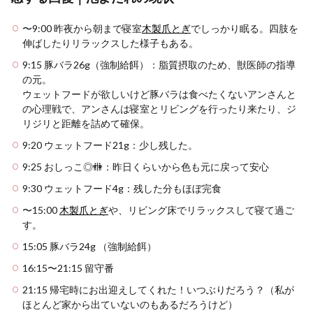
〜9:00 昨夜から朝まで寝室
木製爪とぎ
でしっかり眠る。四肢を
伸ばしたりリラックスした様子もある。
9:15 豚バラ26g（強制給餌）：脂質摂取のため、獣医師の指導
の元。
ウェットフードが欲しいけど豚バラは食べたくないアンさんと
の心理戦で、アンさんは寝室とリビングを行ったり来たり、ジ
リジリと距離を詰めて確保。
9:20 ウェットフード21g：少し残した。
9:25 おしっこ◎🚻：昨日くらいから色も元に戻って安心
9:30 ウェットフード4g：残した分もほぼ完食
〜15:00
木製爪とぎ
や、リビング床でリラックスして寝て過ご
す。
15:05 豚バラ24g （強制給餌）
16:15〜21:15 留守番
21:15 帰宅時にお出迎えしてくれた！いつぶりだろう？（私が
ほとんど家から出ていないのもあるだろうけど）