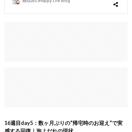
16週目day5：数ヶ月ぶりの”帰宅時のお迎え”で実
感する回復｜泡よだれの現状