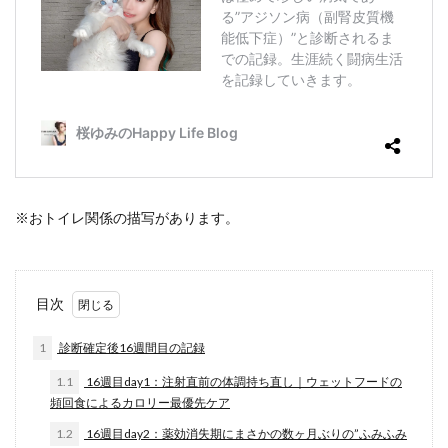
※おトイレ関係の描写があります。
目次
1
診断確定後16週間目の記録
1.1
16週目day1：注射直前の体調持ち直し｜ウェットフードの
頻回食によるカロリー最優先ケア
1.2
16週目day2：薬効消失期にまさかの数ヶ月ぶりの”ふみふみ