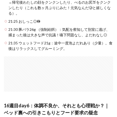
→帰宅後わたしの顔をクンクンしたり、べるのお尻🍑をクンク
ンしたり（これも数ヶ月ぶりにみた！元気なんだ🥲と嬉しくな
る）。
21:25 おしっこ◎🚻
21:30 豚バラ26g （強制給餌）：気配を察知して別室に逃げ、
捕まった後は大きな声で抗議！嚥下問題なし、よだれなし◎
21:35 ウェットフード21g：途中一度泡よだれあり（少量）。食
後はリラックスしてグルーミング。
16週目day6：体調不良か、それとも心理戦か？｜
ベッド裏への引きこもりとフード要求の疑念