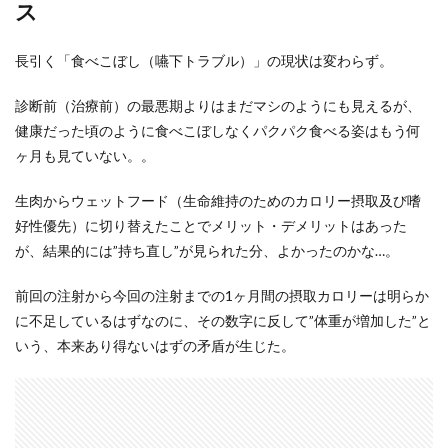
ス
長引く「食べこぼし（嚥下トラブル）」の現状は変わらず。
診断前（治療前）の最悪期よりはまだマシのようにも見えるが、
健康だった頃のように食べこぼしなくパクパク食べる姿はもう何
ヶ月も見ていない。。
生肉からウェットフード（生命維持のためのカロリー摂取及び嗜
好性優先）に切り替えたことでメリット・デメリットはあった
が、結果的には”持ち直し”が見られた分、よかったのかな…。
前回の注射から今回の注射までの1ヶ月間の摂取カロリーは明らか
に不足しているはずなのに、その数字に反して”体重が増加した”と
いう、本来あり得ないはずの矛盾が生じた。