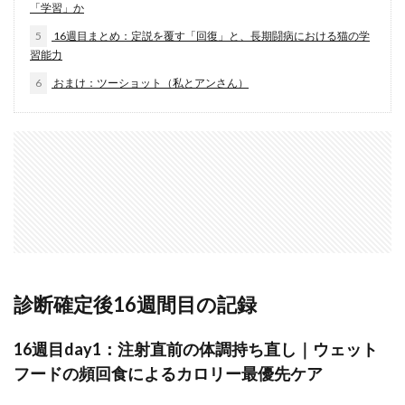
「学習」か
5
16週目まとめ：定説を覆す「回復」と、長期闘病における猫の学
習能力
6
おまけ：ツーショット（私とアンさん）
診断確定後16週間目の記録
16週目day1：注射直前の体調持ち直し｜ウェット
フードの頻回食によるカロリー最優先ケア