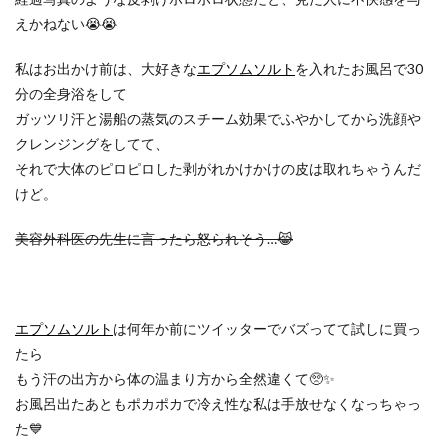
えかねない😭😭
私はお出かけ前は、大好きな
エプソムソルト
を入れたお風呂で30
分の全身浴をして
ガッツリ汗と湯船の蒸気のスチーム効果でふやかしてから洗顔や
クレンジングをしてて、
それで大体のピロピロした剥がれかけかけの皮は取れちゃうんだ
けど。
美容外科医の先生に言ったら怒られそう…😹
エプソムソルト
は何年か前にツイッターでバズってて試しに買っ
たら
もう汗の出方から体の温まり方から全然違くて🥺✨
お風呂出たあともポカポカで冷え性な私は手放せなくなっちゃっ
た💙