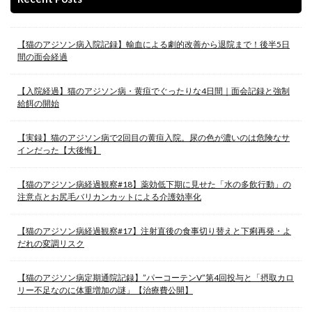
【猫のアジソン病入院記録】輸血による劇的改善から退院まで！後半5日
間の面会経過
【入院経過】猫のアジソン病・黄疸でぐったりな4日間｜面会記録と強制
給餌の開始
【実録】猫のアジソン病で2回目の黄疸入院。尿の色が濃いのは危険なサ
インだった【大後悔】
【猫のアジソン病経過観察#18】薬効低下期に見せた「水の多飲行動」の
注意点とお尻毛バリカンカットによる介護効率化
【猫のアジソン病経過観察#17】注射直後の食事切り替えと下痢再発・よ
だれの変調リスク
【猫のアジソン病定期通院記録】”パーコーテンV”第4回投与と「摂取カロ
リー不足なのに体重増加の謎」【治療費公開】