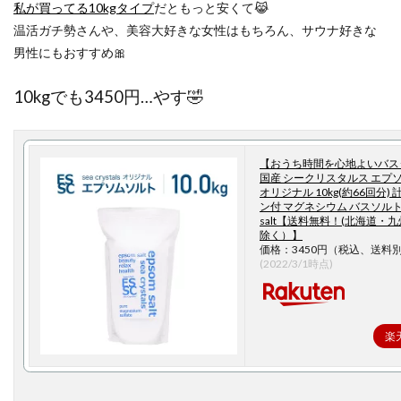
私が買ってる10kgタイプ
だともっと安くて😹
温活ガチ勢さんや、美容大好きな女性はもちろん、サウナ好きな
男性にもおすすめ🎀
10kgでも3450円…やす🤣
【おうち時間を心地よいバス
国産 シークリスタルス エプ
オリジナル 10kg(約66回分)
ン付 マグネシウム バスソルト 
salt【送料無料！(北海道・
除く）】
価格：3450円（税込、送料別
(2022/3/1時点)
楽