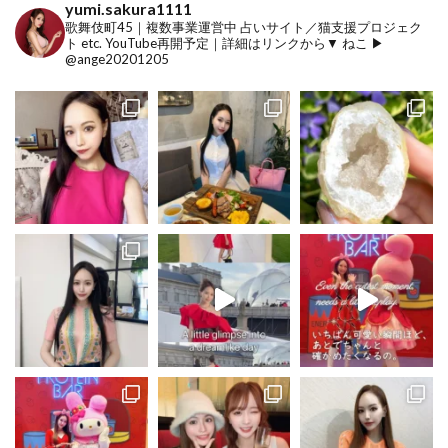
yumi.sakura1111
歌舞伎町45｜複数事業運営中
占いサイト／猫支援プロジェク
ト etc.
YouTube再開予定｜詳細はリンクから▼
ねこ ▶︎
@ange20201205