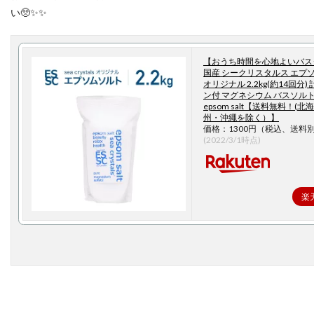
い🥺✨✨
【おうち時間を心地よいバス
国産 シークリスタルス エプ
オリジナル 2.2kg(約14回分
ン付 マグネシウム バスソルト
epsom salt【送料無料！(
州・沖繩を除く）】
価格：1300円（税込、送料別
(2022/3/1時点)
楽