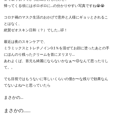
帰ってくる頃にはボロボロに…の分かりやすい写真ですね😭😭
コロナ禍のマスク生活のおかげで意外と人様にギョッとされるこ
とはなく、
絶賛ゼオスキン日和（？）でした…🤣！
最近は夜のスキンケアで、
ミラミックスとトレチノイン0.1％を混ぜてお顔に塗ったあとの手
にほんのり残ったクリームを首にヌリヌリ…
あわよくば、首元も綺麗にならないかなぁ〜😌なんて思ったりし
て。。
でも目視ではもうないに等しいくらいの僅か〜な残りで効果なん
てないよね〜と思っていたら
まさかの…
まさかの……