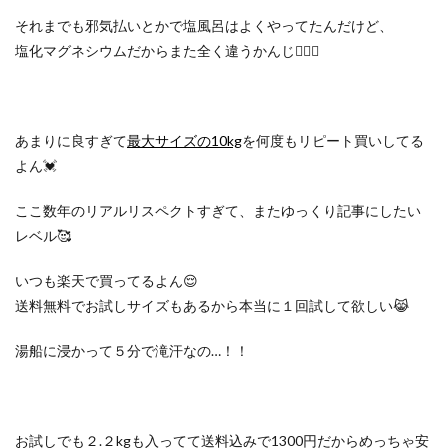
それまでも邪気払いとかで塩風呂はよくやってたんだけど、
塩化マグネシウムだからまた全く違うかんじ🧚🏻‍♀️
あまりに良すぎて
最大サイズの10kg
を何度もリピート買いしてる
よん💓
ここ数年のリアルリスペクトすぎて、またゆっくり記事にしたい
レベル🥰
いつも楽天で買ってるよん😌
送料無料でお試しサイズもあるから本当に１回試して欲しい😹
湯船に浸かって５分で滝汗なの…！！
お試しでも２.２kgも入ってて送料込みで1300円だからめっちゃ安