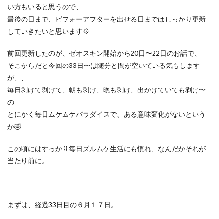
い方もいると思うので、
最後の日まで、ビフォーアフターを出せる日まではしっかり更新
していきたいと思います💠
前回更新したのが、ゼオスキン開始から20日〜22日のお話で、
そこからだと今回の33日〜は随分と間が空いている気もします
が、、
毎日剥けて剥けて、朝も剥け、晩も剥け、出かけていても剥け〜
の
とにかく毎日ムケムケパラダイスで、ある意味変化がないという
か🤣
この頃にはすっかり毎日ズルムケ生活にも慣れ、なんだかそれが
当たり前に。
まずは、経過33日目の６月１７日。