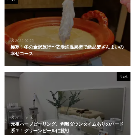
2022.02.25
極寒！冬の金沢旅行〜②湯涌温泉街で絶品蟹ざんまいの
幸せコース
Next
2022.03.07
元祖ハーブピーリング、剥離ダウンタイムありのハード
系？！グリーンピールに挑戦