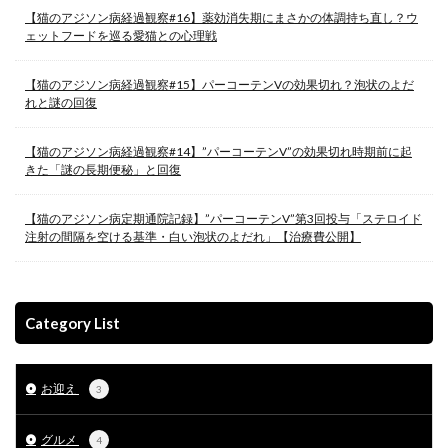
【猫のアジソン病経過観察#16】薬効消失期にまさかの体調持ち直し？ウ
ェットフードを巡る愛猫との心理戦
【猫のアジソン病経過観察#15】パーコーテンVの効果切れ？泡状のよだ
れと謎の回復
【猫のアジソン病経過観察#14】”パーコーテンV”の効果切れ時期前に起
きた「謎の長期便秘」と回復
【猫のアジソン病定期通院記録】”パーコーテンV”第3回投与「ステロイド
注射の間隔を空ける基準・白い泡状のよだれ」【治療費公開】
Category List
お迎え
3
グルメ
4