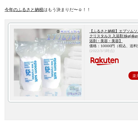
今年のふるさと納税
はもう決まりだ〜☺️！！
【ふるさと納税】エプソムソ
クリスタルス 入浴剤 8kg(4kg
浴剤・美容・美容】
価格：10000円（税込、送料
(2022/3/1時点)
楽