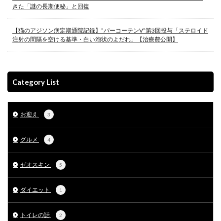
きた「謎の長期便秘」と回復
【猫のアジソン病定期通院記録】”パーコーテンV”第3回投与「ステロイド
注射の間隔を空ける基準・白い泡状のよだれ」【治療費公開】
Category List
お迎え
3
グルメ
4
ゼオスキン
5
ダイエット
1
トイレの話
2