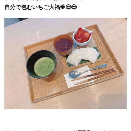
自分で包むいちご大福🍓😍😍