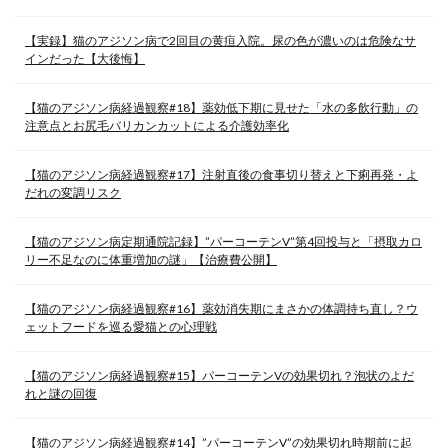
【実録】猫のアジソン病で2回目の黄疸入院。尿の色が濃いのは危険なサ
インだった【大後悔】
【猫のアジソン病経過観察#18】薬効低下期に見せた「水の多飲行動」の
注意点とお尻毛バリカンカットによる介護効率化
【猫のアジソン病経過観察#17】注射直後の食事切り替えと下痢再発・よ
だれの変調リスク
【猫のアジソン病定期通院記録】”パーコーテンV”第4回投与と「摂取カロ
リー不足なのに体重増加の謎」【治療費公開】
【猫のアジソン病経過観察#16】薬効消失期にまさかの体調持ち直し？ウ
ェットフードを巡る愛猫との心理戦
【猫のアジソン病経過観察#15】パーコーテンVの効果切れ？泡状のよだ
れと謎の回復
【猫のアジソン病経過観察#14】”パーコーテンV”の効果切れ時期前に起