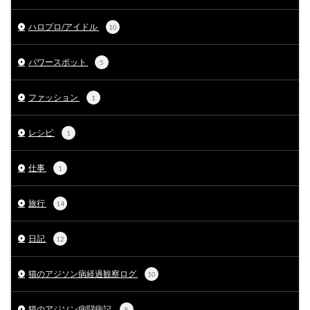
ハロプロ/アイドル
10
パワースポット
5
ファッション
1
レシピ
1
仕事
1
旅行
14
日記
12
猫のアジソン病経過観察ログ
10
猫のアジソン病闘病記
8