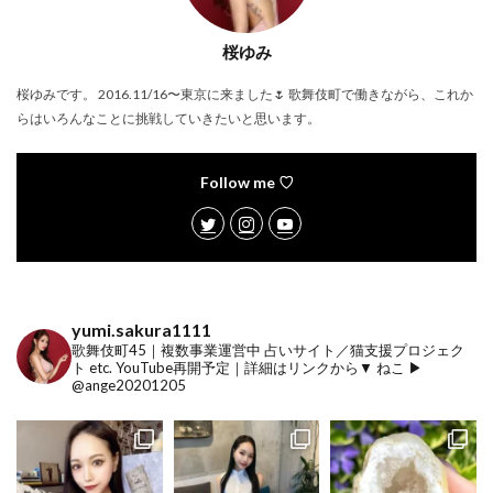
桜ゆみ
桜ゆみです。 2016.11/16〜東京に来ました🌷 歌舞伎町で働きながら、これか
らはいろんなことに挑戦していきたいと思います。
Follow me ♡
yumi.sakura1111
歌舞伎町45｜複数事業運営中
占いサイト／猫支援プロジェク
ト etc.
YouTube再開予定｜詳細はリンクから▼
ねこ ▶︎
@ange20201205