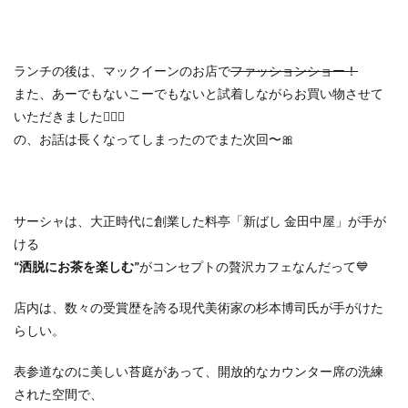
ランチの後は、マックイーンのお店で
ファッションショー！
また、あーでもないこーでもないと試着しながらお買い物させて
いただきました🧚🏻‍♀️
の、お話は長くなってしまったのでまた次回〜🎀
サーシャは、大正時代に創業した料亭「新ばし 金田中屋」が手が
ける
“洒脱にお茶を楽しむ”
がコンセプトの贅沢カフェなんだって💙
店内は、数々の受賞歴を誇る現代美術家の杉本博司氏が手がけた
らしい。
表参道なのに美しい苔庭があって、開放的なカウンター席の洗練
された空間で、