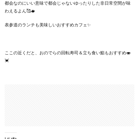
都会なのにいい意味で都会じゃないゆったりした非日常空間が味
わえるよん🥰🫖
表参道のランチも美味しいおすすめカフェ✨
ここの近くだと、おのでらの回転寿司＆立ち食い鮨もおすすめ🍣
💓
いいね: