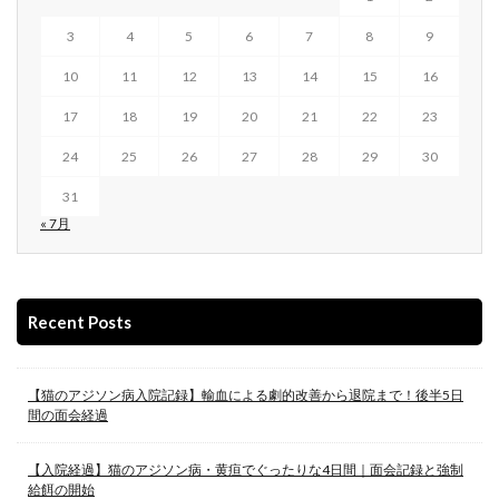
3
4
5
6
7
8
9
10
11
12
13
14
15
16
17
18
19
20
21
22
23
24
25
26
27
28
29
30
31
« 7月
Recent Posts
【猫のアジソン病入院記録】輸血による劇的改善から退院まで！後半5日
間の面会経過
【入院経過】猫のアジソン病・黄疸でぐったりな4日間｜面会記録と強制
給餌の開始