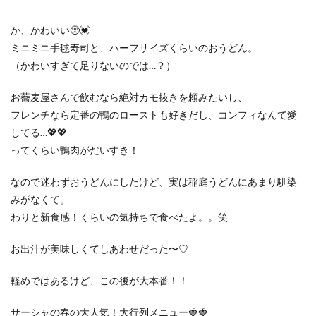
か、かわいい🥺💓
ミニミニ手毬寿司と、ハーフサイズくらいのおうどん。
（かわいすぎて足りないのでは…？）
お蕎麦屋さんで飲むなら絶対カモ抜きを頼みたいし、
フレンチなら定番の鴨のローストも好きだし、コンフィなんて愛
してる…💖💖
ってくらい鴨肉がだいすき！
なので迷わずおうどんにしたけど、実は稲庭うどんにあまり馴染
みがなくて。
わりと新食感！くらいの気持ちで食べたよ。。笑
お出汁が美味しくてしあわせだった〜♡
軽めではあるけど、この後が大本番！！
サーシャの春の大人気！大行列メニュー🍓🍓