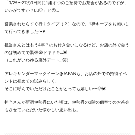
「3/25〜27の3日間に1組ずつのご招待でお茶会があるのですが、
いかがですか？👱‍♀️🤍」と🥺…
営業されたらすぐ行くタイプ（？）なので、1枠キープをお願いし
て行ってきました〜♥️！
担当さんとはもう4年？のお付き合いになるけど、お店の外で会う
のは初めてで緊張😭ドキドキ…💓
（これがいわゆる店外デート…笑）
アレキサンダーマックイーン@JAPANも、お店の外での招待イベ
ントは初めての試みらしく、
そこに呼んでいただけたことがとっても嬉しい〜🥺💓
担当さんが新宿伊勢丹にいた頃は、伊勢丹の3階の個室でのお茶会
もさせていただいた懐かしい思い出も。