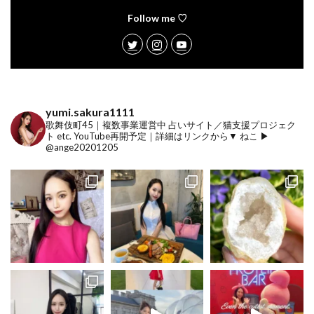
Follow me ♡
yumi.sakura1111
歌舞伎町45｜複数事業運営中
占いサイト／猫支援プロジェク
ト etc.
YouTube再開予定｜詳細はリンクから▼
ねこ ▶︎
@ange20201205