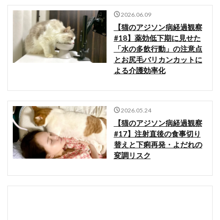
2026.06.09
【猫のアジソン病経過観察
#18】薬効低下期に見せた
「水の多飲行動」の注意点
とお尻毛バリカンカットに
よる介護効率化
2026.05.24
【猫のアジソン病経過観察
#17】注射直後の食事切り
替えと下痢再発・よだれの
変調リスク