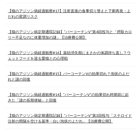
【猫のアジソン病経過観察#17】注射直後の食事切り替えと下痢再発・よ
だれの変調リスク
【猫のアジソン病定期通院記録】”パーコーテンV”第4回投与と「摂取カロ
リー不足なのに体重増加の謎」【治療費公開】
【猫のアジソン病経過観察#16】薬効消失期にまさかの体調持ち直し？ウ
ェットフードを巡る愛猫との心理戦
【猫のアジソン病経過観察#15】パーコーテンVの効果切れ？泡状のよだ
れと謎の回復
【猫のアジソン病経過観察#14】”パーコーテンV”の効果切れ時期前に起
きた「謎の長期便秘」と回復
【猫のアジソン病定期通院記録】”パーコーテンV”第3回投与「ステロイド
注射の間隔を空ける基準・白い泡状のよだれ」【治療費公開】