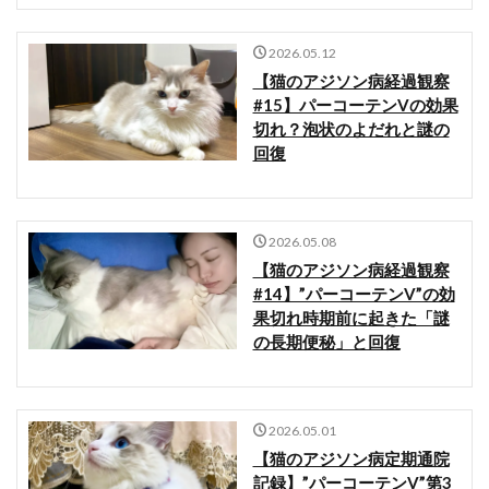
2026.05.12
【猫のアジソン病経過観察
#15】パーコーテンVの効果
切れ？泡状のよだれと謎の
回復
2026.05.08
【猫のアジソン病経過観察
#14】”パーコーテンV”の効
果切れ時期前に起きた「謎
の長期便秘」と回復
2026.05.01
【猫のアジソン病定期通院
記録】”パーコーテンV”第3