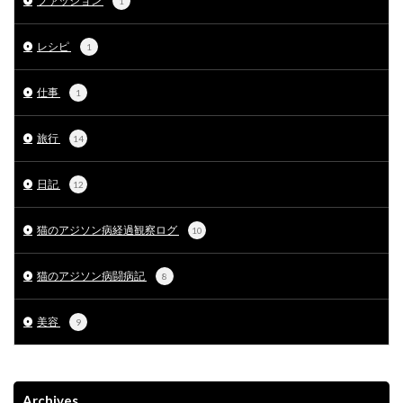
ファッション
1
レシピ
1
仕事
1
旅行
14
日記
12
猫のアジソン病経過観察ログ
10
猫のアジソン病闘病記
8
美容
9
Archives