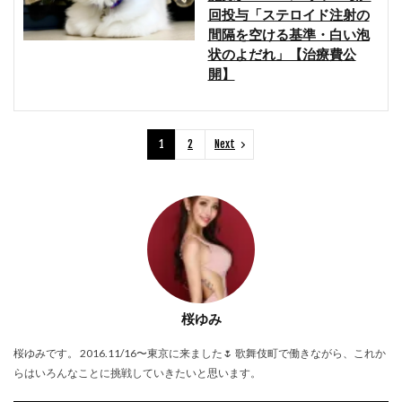
回投与「ステロイド注射の
間隔を空ける基準・白い泡
状のよだれ」【治療費公
開】
1
2
Next
桜ゆみ
桜ゆみです。 2016.11/16〜東京に来ました🌷 歌舞伎町で働きながら、これか
らはいろんなことに挑戦していきたいと思います。