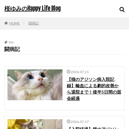
桜ゆみのHappy Life Blog
HOME
闘病記
TAG
闘病記
2026.07.21
【猫のアジソン病入院記
録】輸血による劇的改善か
ら退院まで！後半5日間の面
会経過
2026.07.17