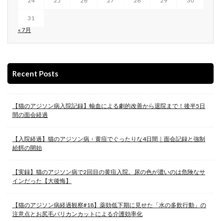
24
25
26
27
28
29
30
31
« 7月
Recent Posts
【猫のアジソン病入院記録】輸血による劇的改善から退院まで！後半5日
間の面会経過
【入院経過】猫のアジソン病・黄疸でぐったりな4日間｜面会記録と強制
給餌の開始
【実録】猫のアジソン病で2回目の黄疸入院。尿の色が濃いのは危険なサ
インだった【大後悔】
【猫のアジソン病経過観察#18】薬効低下期に見せた「水の多飲行動」の
注意点とお尻毛バリカンカットによる介護効率化