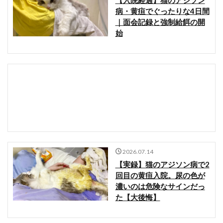
【入院経過】猫のアジソン
病・黄疸でぐったりな4日間
｜面会記録と強制給餌の開
始
2026.07.14
【実録】猫のアジソン病で2
回目の黄疸入院。尿の色が
濃いのは危険なサインだっ
た【大後悔】