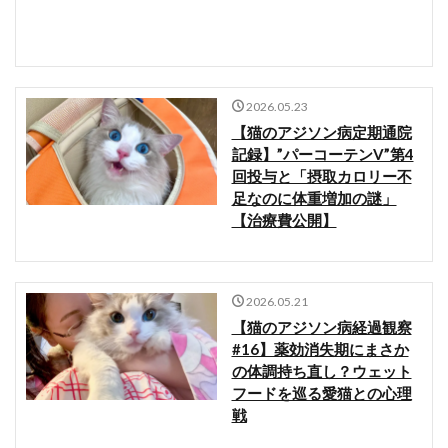
2026.05.23
【猫のアジソン病定期通院
記録】”パーコーテンV”第4
回投与と「摂取カロリー不
足なのに体重増加の謎」
【治療費公開】
2026.05.21
【猫のアジソン病経過観察
#16】薬効消失期にまさか
の体調持ち直し？ウェット
フードを巡る愛猫との心理
戦