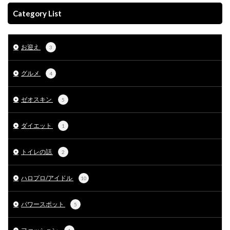
Category List
お迎え
3
グルメ
4
ゼオスキン
5
ダイエット
1
トイレの話
2
ハロプロ/アイドル
10
パワースポット
5