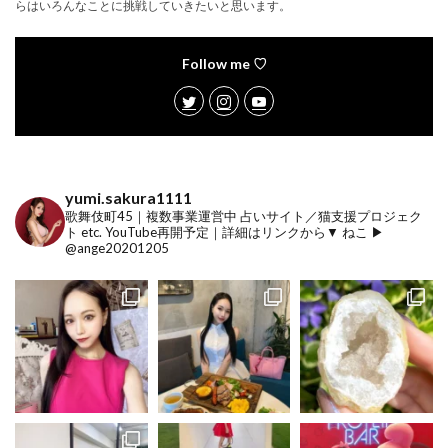
らはいろんなことに挑戦していきたいと思います。
Follow me ♡
yumi.sakura1111
歌舞伎町45｜複数事業運営中
占いサイト／猫支援プロジェク
ト etc.
YouTube再開予定｜詳細はリンクから▼
ねこ ▶︎
@ange20201205