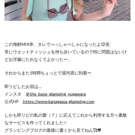
この海鮮MIX串、タレでべっしゃべしゃになったよ😌笑
常にウエットティッシュを持ち歩いているので特に問題はないけ
どお洋服にたれなくてよかったー。
それからまた1時間ちょっとで湯河原に到着〜
即リピしたお宿は…
インスタ
＠the_base_glamping_yugawara
公式HP
https://www.kanagawa-glamping.com
しかも即リピの私の愛（？）に応えてこれから利用する方へ素敵
なサービスを作ってくれました✨
グランピングブログの最後に書くから見てねん🥰💖