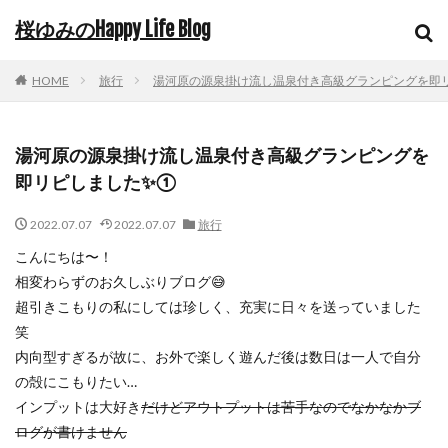
桜ゆみのHappy Life Blog
HOME
旅行
湯河原の源泉掛け流し温泉付き高級グランピングを即
湯河原の源泉掛け流し温泉付き高級グランピングを
即リピしました✨①
2022.07.07
2022.07.07
旅行
こんにちは〜！
相変わらずのお久しぶりブログ😅
超引きこもりの私にしては珍しく、充実に日々を送っていました
笑
内向型すぎるが故に、お外で楽しく遊んだ後は数日は一人で自分
の殻にこもりたい…
インプットは大好き
だけどアウトプットは苦手なのでなかなかブ
ログが書けません