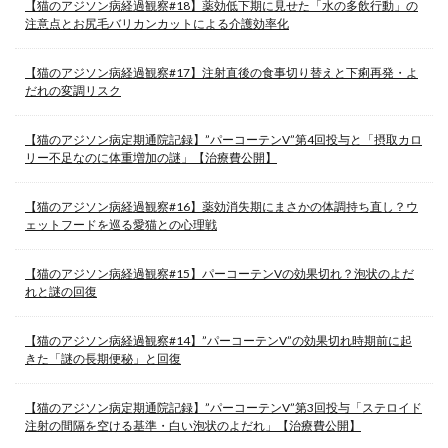
【猫のアジソン病経過観察#18】薬効低下期に見せた「水の多飲行動」の
注意点とお尻毛バリカンカットによる介護効率化
【猫のアジソン病経過観察#17】注射直後の食事切り替えと下痢再発・よ
だれの変調リスク
【猫のアジソン病定期通院記録】”パーコーテンV”第4回投与と「摂取カロ
リー不足なのに体重増加の謎」【治療費公開】
【猫のアジソン病経過観察#16】薬効消失期にまさかの体調持ち直し？ウ
ェットフードを巡る愛猫との心理戦
【猫のアジソン病経過観察#15】パーコーテンVの効果切れ？泡状のよだ
れと謎の回復
【猫のアジソン病経過観察#14】”パーコーテンV”の効果切れ時期前に起
きた「謎の長期便秘」と回復
【猫のアジソン病定期通院記録】”パーコーテンV”第3回投与「ステロイド
注射の間隔を空ける基準・白い泡状のよだれ」【治療費公開】