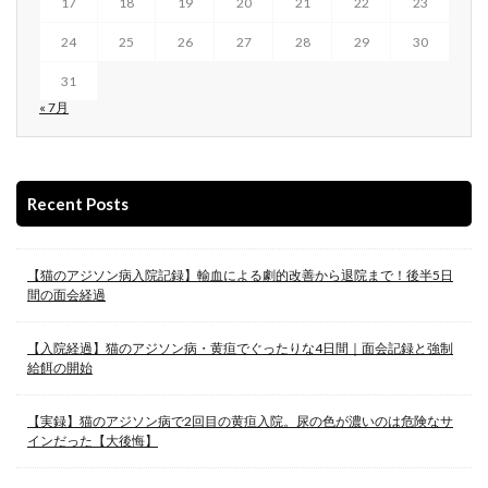
17
18
19
20
21
22
23
24
25
26
27
28
29
30
31
« 7月
Recent Posts
【猫のアジソン病入院記録】輸血による劇的改善から退院まで！後半5日
間の面会経過
【入院経過】猫のアジソン病・黄疸でぐったりな4日間｜面会記録と強制
給餌の開始
【実録】猫のアジソン病で2回目の黄疸入院。尿の色が濃いのは危険なサ
インだった【大後悔】