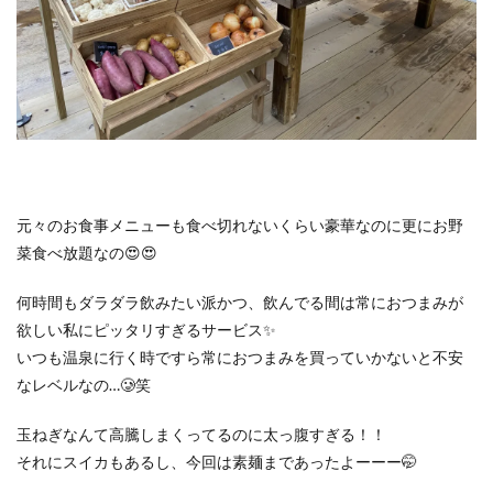
元々のお食事メニューも食べ切れないくらい豪華なのに更にお野
菜食べ放題なの😍😍
何時間もダラダラ飲みたい派かつ、飲んでる間は常におつまみが
欲しい私にピッタリすぎるサービス✨
いつも温泉に行く時ですら常におつまみを買っていかないと不安
なレベルなの…🥲笑
玉ねぎなんて高騰しまくってるのに太っ腹すぎる！！
それにスイカもあるし、今回は素麺まであったよーーー🤭