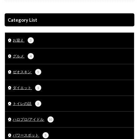
Category List
お迎え
3
グルメ
4
ゼオスキン
5
ダイエット
1
トイレの話
2
ハロプロ/アイドル
10
パワースポット
5