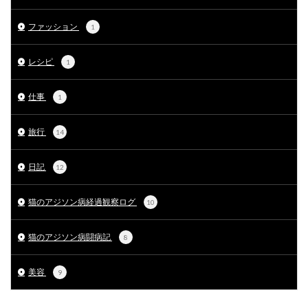
ファッション
1
レシピ
1
仕事
1
旅行
14
日記
12
猫のアジソン病経過観察ログ
10
猫のアジソン病闘病記
8
美容
9