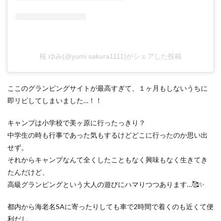
桜 ゆみ(@yumi.sakura1111)がシェアした投稿
ここのグランピングサイトが最高すぎて、１ヶ月もしないうちに
即リピしてしまいました…！！
キャンプは小学校で美ヶ原に行ったっきり？
中学生の時も行事であった気もするけどどこに行ったのか思い出
せず。
それからキャンプなんて全くしたこともなく興味もなく生きてき
たんだけど、
高級グランピングという大人の遊びにハマりつつあります…🥰✨
都内から海老名SAに寄ったりしても車で2時間で着くのも近くて便
利だし、