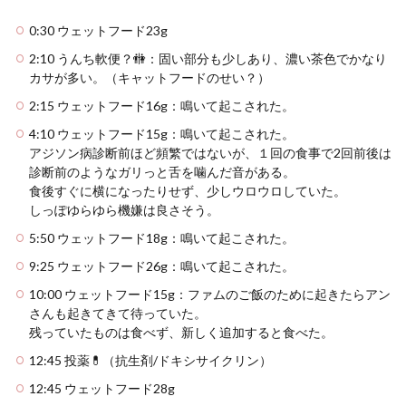
0:30 ウェットフード23g
2:10 うんち軟便？🚻：固い部分も少しあり、濃い茶色でかなり
カサが多い。（キャットフードのせい？）
2:15 ウェットフード16g：鳴いて起こされた。
4:10 ウェットフード15g：鳴いて起こされた。
アジソン病診断前ほど頻繁ではないが、１回の食事で2回前後は
診断前のようなガリっと舌を噛んだ音がある。
食後すぐに横になったりせず、少しウロウロしていた。
しっぽゆらゆら機嫌は良さそう。
5:50 ウェットフード18g：鳴いて起こされた。
9:25 ウェットフード26g：鳴いて起こされた。
10:00 ウェットフード15g：ファムのご飯のために起きたらアン
さんも起きてきて待っていた。
残っていたものは食べず、新しく追加すると食べた。
12:45 投薬💊（抗生剤/ドキシサイクリン）
12:45 ウェットフード28g