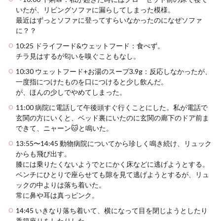
いたが、リビングソファに漏らしてしまった模様。
最近はずっとソファに登ってすらいなかったのになぜソファ
に？？
10:25 ドライフード&ウェットフード：食べず。
チラ見はするが匂いを嗅ぐこともなし。
10:30 ウェットフード+お湯のスープ3.9g：反応しなかったが、
一度指につけたものを口につけると少し飲んだ。
が、ほんの少しでやめてしまった。
11:00 病院に電話して午後頭すぐ行くことにした。私が電話で
玄関の方にいくと、ベッド裏にいたのに玄関の廊下のドア前ま
できて、ニャーン🐱と鳴いた。
13:55〜14:45 動物病院についてから珍しく鳴き続け、リュック
からも飛び出す。
膝には乗りたくないようでとにかく床などに逃げようとする。
ベンチにひとりで座らせても隙を見て逃げようとするが、リュ
ックの中よりは落ち着いた。
常に鼻や耳は真っピンク。
14:45 いきなり落ち着いて、横になって目を閉じようとしたり
香箱座りをしたりした。