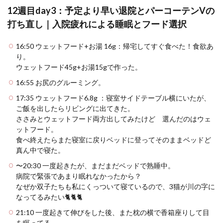
12週目day3：予定より早い退院とパーコーテンVの
打ち直し｜入院疲れによる睡眠とフード選択
16:50 ウェットフード+お湯 16g：帰宅してすぐ食べた！食欲あ
り。
ウェットフード45g+お湯15gで作った。
16:55 お尻のグルーミング。
17:35 ウェットフード6.8g ：寝室サイドテーブル横にいたが、
ご飯を出したらリビングに出てきた。
ささみとウェットフード両方出してみたけど 選んだのはウェ
ットフード。
食べ終えたらまた寝室に戻りベッドに登ってそのままベッドど
真ん中で寝た。
〜20:30 一度起きたが、まだまだベッドで熟睡中。
病院で緊張であまり眠れなかったから？
なぜか双子たちも私にくっついて寝ているので、3猫が川の字に
なってるみたい🐈🐈🐈
21:10 一度起きて伸びをした後、また枕の横で香箱座りして目
を瞑ってる。