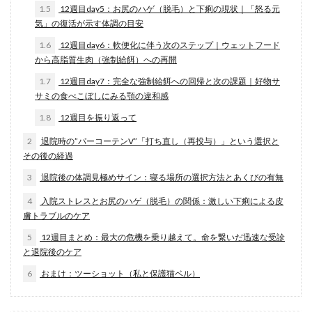
1.5
12週目day5：お尻のハゲ（脱毛）と下痢の現状｜「怒る元
気」の復活が示す体調の目安
1.6
12週目day6：軟便化に伴う次のステップ｜ウェットフード
から高脂質生肉（強制給餌）への再開
1.7
12週目day7：完全な強制給餌への回帰と次の課題｜好物サ
サミの食べこぼしにみる顎の違和感
1.8
12週目を振り返って
2
退院時の”パーコーテンV”「打ち直し（再投与）」という選択と
その後の経過
3
退院後の体調見極めサイン：寝る場所の選択方法とあくびの有無
4
入院ストレスとお尻のハゲ（脱毛）の関係：激しい下痢による皮
膚トラブルのケア
5
12週目まとめ：最大の危機を乗り越えて。命を繋いだ迅速な受診
と退院後のケア
6
おまけ：ツーショット（私と保護猫ベル）