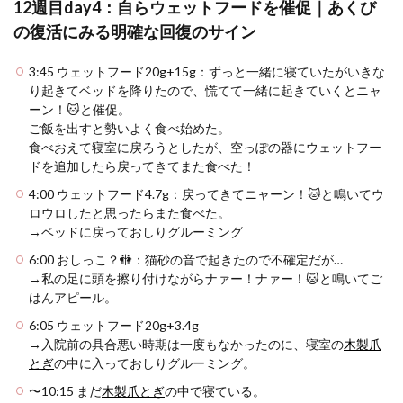
12週目day4：自らウェットフードを催促｜あくび
の復活にみる明確な回復のサイン
3:45 ウェットフード20g+15g：ずっと一緒に寝ていたがいきな
り起きてベッドを降りたので、慌てて一緒に起きていくとニャ
ーン！🐱と催促。
ご飯を出すと勢いよく食べ始めた。
食べおえて寝室に戻ろうとしたが、空っぽの器にウェットフー
ドを追加したら戻ってきてまた食べた！
4:00 ウェットフード4.7g：戻ってきてニャーン！🐱と鳴いてウ
ロウロしたと思ったらまた食べた。
→ベッドに戻っておしりグルーミング
6:00 おしっこ？🚻：猫砂の音で起きたので不確定だが…
→私の足に頭を擦り付けながらナァー！ナァー！🐱と鳴いてご
はんアピール。
6:05 ウェットフード20g+3.4g
→入院前の具合悪い時期は一度もなかったのに、寝室の
木製爪
とぎ
の中に入っておしりグルーミング。
〜10:15 まだ
木製爪とぎ
の中で寝ている。