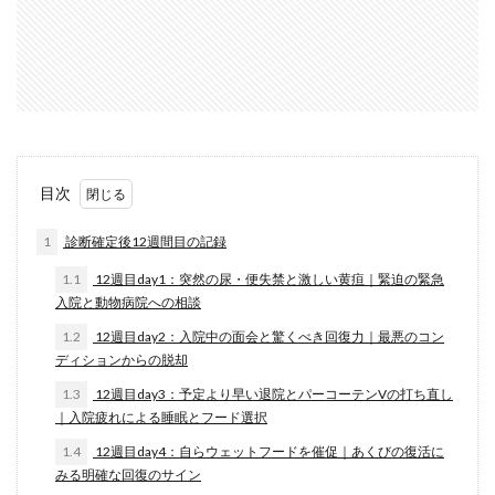
目次
1
診断確定後12週間目の記録
1.1
12週目day1：突然の尿・便失禁と激しい黄疸｜緊迫の緊急
入院と動物病院への相談
1.2
12週目day2：入院中の面会と驚くべき回復力｜最悪のコン
ディションからの脱却
1.3
12週目day3：予定より早い退院とパーコーテンVの打ち直し
｜入院疲れによる睡眠とフード選択
1.4
12週目day4：自らウェットフードを催促｜あくびの復活に
みる明確な回復のサイン