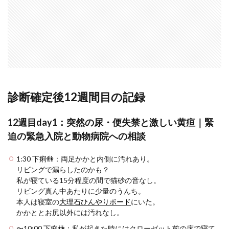
診断確定後12週間目の記録
12週目day1：突然の尿・便失禁と激しい黄疸｜緊
迫の緊急入院と動物病院への相談
1:30 下痢🚻：両足かかと内側に汚れあり。
リビングで漏らしたのかも？
私が寝ている15分程度の間で猫砂の音なし。
リビング真ん中あたりに少量のうんち。
本人は寝室の
大理石ひんやりボード
にいた。
かかととお尻以外には汚れなし。
〜10:00 下痢🚻：私が起きた時にはクローゼット前の床で寝て