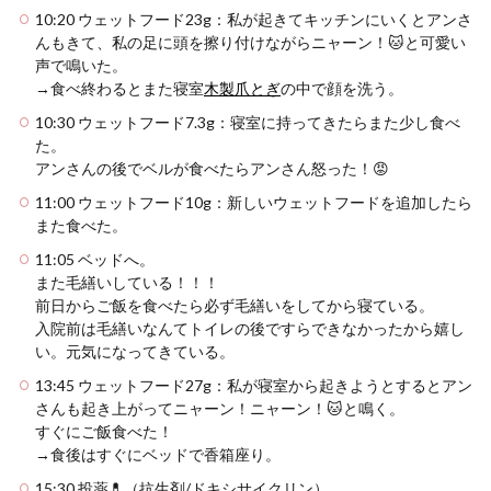
10:20 ウェットフード23g：私が起きてキッチンにいくとアンさ
んもきて、私の足に頭を擦り付けながらニャーン！🐱と可愛い
声で鳴いた。
→食べ終わるとまた寝室
木製爪とぎ
の中で顔を洗う。
10:30 ウェットフード7.3g：寝室に持ってきたらまた少し食べ
た。
アンさんの後でベルが食べたらアンさん怒った！😡
11:00 ウェットフード10g：新しいウェットフードを追加したら
また食べた。
11:05 ベッドへ。
また毛繕いしている！！！
前日からご飯を食べたら必ず毛繕いをしてから寝ている。
入院前は毛繕いなんてトイレの後ですらできなかったから嬉し
い。元気になってきている。
13:45 ウェットフード27g：私が寝室から起きようとするとアン
さんも起き上がってニャーン！ニャーン！🐱と鳴く。
すぐにご飯食べた！
→食後はすぐにベッドで香箱座り。
15:30 投薬💊（抗生剤/ドキシサイクリン）