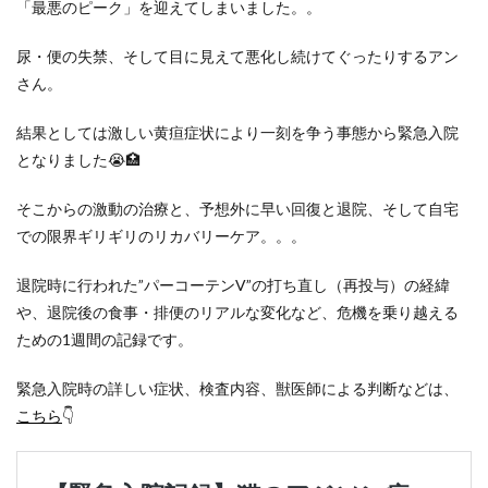
「最悪のピーク」を迎えてしまいました。。
尿・便の失禁、そして目に見えて悪化し続けてぐったりするアン
さん。
結果としては激しい黄疸症状により一刻を争う事態から緊急入院
となりました😭🏥
そこからの激動の治療と、予想外に早い回復と退院、そして自宅
での限界ギリギリのリカバリーケア。。。
退院時に行われた”パーコーテンV”の打ち直し（再投与）の経緯
や、退院後の食事・排便のリアルな変化など、危機を乗り越える
ための1週間の記録です。
緊急入院時の詳しい症状、検査内容、獣医師による判断などは、
こちら
👇