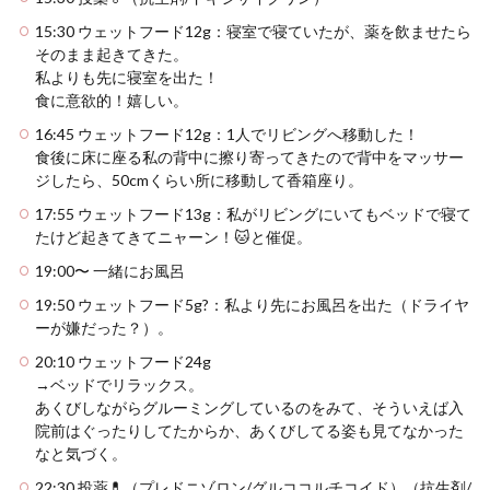
15:30 ウェットフード12g：寝室で寝ていたが、薬を飲ませたら
そのまま起きてきた。
私よりも先に寝室を出た！
食に意欲的！嬉しい。
16:45 ウェットフード12g：1人でリビングへ移動した！
食後に床に座る私の背中に擦り寄ってきたので背中をマッサー
ジしたら、50cmくらい所に移動して香箱座り。
17:55 ウェットフード13g：私がリビングにいてもベッドで寝て
たけど起きてきてニャーン！🐱と催促。
19:00〜 一緒にお風呂
19:50 ウェットフード5g?：私より先にお風呂を出た（ドライヤ
ーが嫌だった？）。
20:10 ウェットフード24g
→ベッドでリラックス。
あくびしながらグルーミングしているのをみて、そういえば入
院前はぐったりしてたからか、あくびしてる姿も見てなかった
なと気づく。
22:30 投薬💊（プレドニゾロン/グルココルチコイド）（抗生剤/