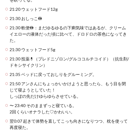
21:20 ウェットフード12g
21:30 おしっこ🚻
21:30 軟便🚻：まだゆるゆるの下痢気味ではあるが、クリーム
イエローの液体だった頃に比べて、ドロドロの茶色になってき
た。
21:30 ウェットフード5g
21:30 投薬💊（プレドニゾロン/グルココルチコイド）（抗生剤/
ドキシサイクリン）
21:35 ベッドに戻っておしりをグルーミング。
21:50 アンさんにちょっかいかけようと思ったら、もう目を閉
じて寝ようとしていた！
しっぽの先だけゆらゆらさせている。
〜 23:40 そのままずっと寝ている。
2回くらいオナラした♡かわいい。
翌0:07 起きて体勢を直してこっち向きになりつつ、枕を使って
再度寝た。