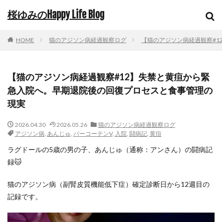
桜ゆみのHappy Life Blog
HOME
猫のアジソン病経過観察ログ
【猫のアジソン病経過観察#
【猫のアジソン病経過観察#12】失禁と黄疸から緊
急入院へ。早期退院後の回復プロセスと食事管理の
現実
2026.04.30
2026.05.26
猫のアジソン病経過観察ログ
アジソン病
,
あんじゅ
,
パーコーテンV
,
入院
,
闘病記
,
黄疸
ラグドールの5歳の男の子、あんじゅ（通称：アンさん）の闘病記
録🐱
猫のアジソン病（副腎皮質機能低下症）確定診断日から12週目の
記録です。