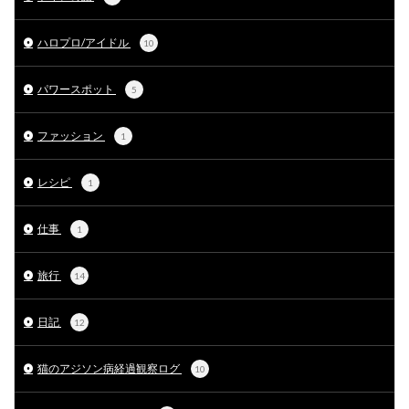
ハロプロ/アイドル
10
パワースポット
5
ファッション
1
レシピ
1
仕事
1
旅行
14
日記
12
猫のアジソン病経過観察ログ
10