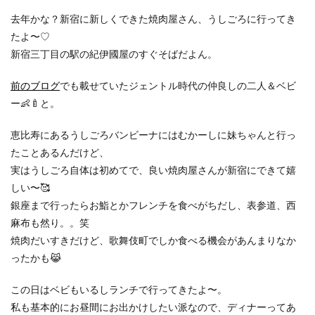
去年かな？新宿に新しくできた焼肉屋さん、うしごろに行ってき
たよ〜♡
新宿三丁目の駅の紀伊國屋のすぐそばだよん。
前のブログ
でも載せていたジェントル時代の仲良しの二人＆ベビ
ー👶🍼と。
恵比寿にあるうしごろバンビーナにはむかーしに妹ちゃんと行っ
たことあるんだけど、
実はうしごろ自体は初めてで、良い焼肉屋さんが新宿にできて嬉
しい〜🥰
銀座まで行ったらお鮨とかフレンチを食べがちだし、表参道、西
麻布も然り。。笑
焼肉だいすきだけど、歌舞伎町でしか食べる機会があんまりなか
ったかも😹
この日はベビもいるしランチで行ってきたよ〜。
私も基本的にお昼間にお出かけしたい派なので、ディナーってあ