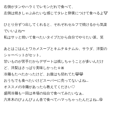
右側がタンやハラミでレモンだれで食べて、
左側は焼きしゃぶみたいな感じでタレと卵黄につけて食べるよ🐮
ひとり分ずつ出してくれると、それぞれセルフで焼けるから気楽
でいいよね〜
私はサッと焼いて食べたいタイプだから自分でやりたい派。笑
あとはごはんとワカメスープとキムチ＆ナムル、サラダ、洋梨の
シャーベットがセット。
甘いものが苦手だからデザートは残しちゃうことが多いんだけ
ど、洋梨はさっぱり美味しかった☺️🎀
冷麺もたべたかったけど、お腹はち切れてた😹😹
おうちでも食べたいけどスーパーに売ってないよね…
オススメの冷麺があったら教えてください♡
盛岡冷麺も一回は本場の仙台で食べてみたいなぁ。
六本木のぴょんぴょん舎で食べてハマっちゃったんだよね…🤤