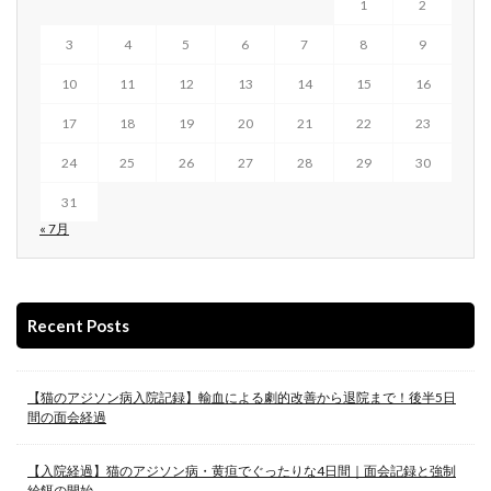
1
2
3
4
5
6
7
8
9
10
11
12
13
14
15
16
17
18
19
20
21
22
23
24
25
26
27
28
29
30
31
« 7月
Recent Posts
【猫のアジソン病入院記録】輸血による劇的改善から退院まで！後半5日
間の面会経過
【入院経過】猫のアジソン病・黄疸でぐったりな4日間｜面会記録と強制
給餌の開始