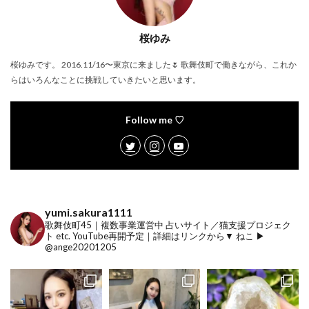
桜ゆみ
桜ゆみです。 2016.11/16〜東京に来ました🌷 歌舞伎町で働きながら、これか
らはいろんなことに挑戦していきたいと思います。
Follow me ♡
yumi.sakura1111
歌舞伎町45｜複数事業運営中
占いサイト／猫支援プロジェク
ト etc.
YouTube再開予定｜詳細はリンクから▼
ねこ ▶︎
@ange20201205