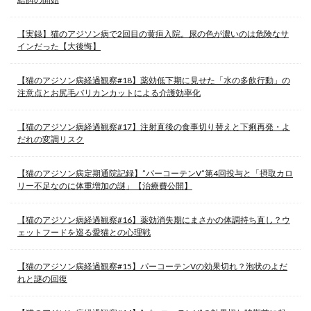
【実録】猫のアジソン病で2回目の黄疸入院。尿の色が濃いのは危険なサ
インだった【大後悔】
【猫のアジソン病経過観察#18】薬効低下期に見せた「水の多飲行動」の
注意点とお尻毛バリカンカットによる介護効率化
【猫のアジソン病経過観察#17】注射直後の食事切り替えと下痢再発・よ
だれの変調リスク
【猫のアジソン病定期通院記録】”パーコーテンV”第4回投与と「摂取カロ
リー不足なのに体重増加の謎」【治療費公開】
【猫のアジソン病経過観察#16】薬効消失期にまさかの体調持ち直し？ウ
ェットフードを巡る愛猫との心理戦
【猫のアジソン病経過観察#15】パーコーテンVの効果切れ？泡状のよだ
れと謎の回復