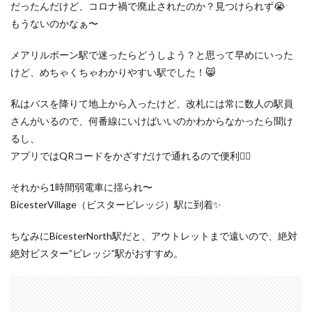
だったんだけど、コロナ禍で廃止されたのか？見つけられず😭
もうないのかなぁ〜
メアリルボーン駅で迷ったらどうしよう？と思って早めにいった
けど、めちゃくちゃわかりやすい駅でした！😸
私はバスを降りて地上から入ったけど、改札には常に数人の駅員
さんがいるので、何番線にいけばいいのかわからなかったら聞け
るし、
アプリではQRコードをかざすだけで通れるので便利🙆‍♀️
それから1時間弱電車に揺られ〜
BicesterVillage（ビスタービレッジ）駅に到着✨
ちなみにBicesterNorth駅だと、アウトレットまで遠いので、絶対
絶対ビスター”ビレッジ”駅がおすすめ。