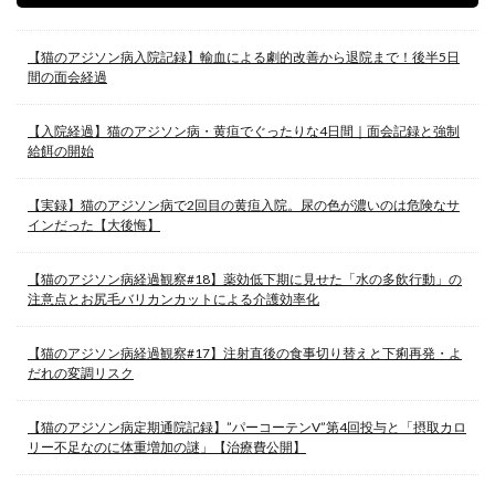
【猫のアジソン病入院記録】輸血による劇的改善から退院まで！後半5日
間の面会経過
【入院経過】猫のアジソン病・黄疸でぐったりな4日間｜面会記録と強制
給餌の開始
【実録】猫のアジソン病で2回目の黄疸入院。尿の色が濃いのは危険なサ
インだった【大後悔】
【猫のアジソン病経過観察#18】薬効低下期に見せた「水の多飲行動」の
注意点とお尻毛バリカンカットによる介護効率化
【猫のアジソン病経過観察#17】注射直後の食事切り替えと下痢再発・よ
だれの変調リスク
【猫のアジソン病定期通院記録】”パーコーテンV”第4回投与と「摂取カロ
リー不足なのに体重増加の謎」【治療費公開】