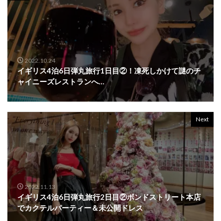
2022.10.24
イギリス4泊6日弾丸旅行1日目②！凍死しかけて謎のチ
ャイニーズレストランへ…
Next
2022.11.13
イギリス4泊6日弾丸旅行2日目②ボンドストリート本店
でカクテルパーティー＆未公開ドレス