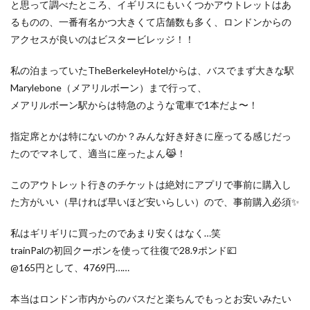
と思って調べたところ、イギリスにもいくつかアウトレットはあ
るものの、一番有名かつ大きくて店舗数も多く、ロンドンからの
アクセスが良いのはビスタービレッジ！！
私の泊まっていたTheBerkeleyHotelからは、バスでまず大きな駅
Marylebone（メアリルボーン）まで行って、
メアリルボーン駅からは特急のような電車で1本だよ〜！
指定席とかは特にないのか？みんな好き好きに座ってる感じだっ
たのでマネして、適当に座ったよん😹！
このアウトレット行きのチケットは絶対にアプリで事前に購入し
た方がいい（早ければ早いほど安いらしい）ので、事前購入必須✨
私はギリギリに買ったのであまり安くはなく…笑
trainPalの初回クーポンを使って往復で28.9ポンド💷
@165円として、4769円……
本当はロンドン市内からのバスだと楽ちんでもっとお安いみたい