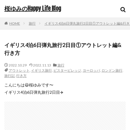
桜ゆみのHappy Life Blog
HOME
旅行
イギリス4泊6日弾丸旅行2日目①アウトレット編&行き
イギリス4泊6日弾丸旅行2日目①アウトレット編&
行き方
2022.10.29
2022.11.13
旅行
アウトレット
,
イギリス旅行
,
ビスタービレッジ
,
ヨーロッパ
,
ロンドン旅行
,
旅行記
,
行き方
こんにちは😃桜ゆみです〜
イギリス4泊6日弾丸旅行2日目✈️