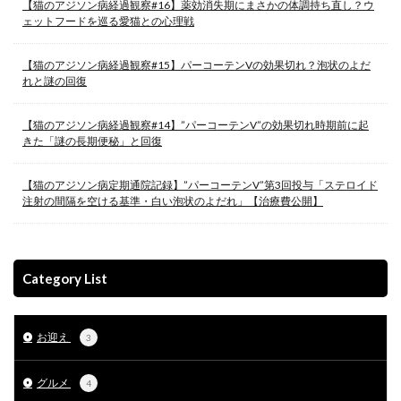
【猫のアジソン病経過観察#16】薬効消失期にまさかの体調持ち直し？ウ
ェットフードを巡る愛猫との心理戦
【猫のアジソン病経過観察#15】パーコーテンVの効果切れ？泡状のよだ
れと謎の回復
【猫のアジソン病経過観察#14】”パーコーテンV”の効果切れ時期前に起
きた「謎の長期便秘」と回復
【猫のアジソン病定期通院記録】”パーコーテンV”第3回投与「ステロイド
注射の間隔を空ける基準・白い泡状のよだれ」【治療費公開】
Category List
お迎え
3
グルメ
4