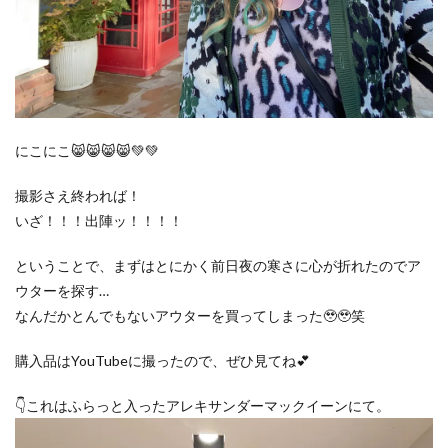
にこにこ😸😸😸😸💚💚
撮影さえ終われば！
いざ！！！出陣ッ！！！！
ということで、まずはとにかく前日夜の寒さに心が折れたのでア
ウターを探す…
なんだかとんでもないアウターを買ってしまった🥹🥹笑
購入品はYouTubeに撮ったので、ぜひ見てね💕
👇これはふらっと入ったアレキサンダーマックイーンにて。