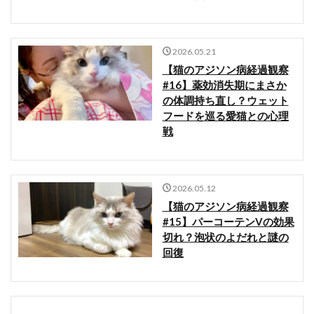
2026.05.21
【猫のアジソン病経過観察
#16】薬効消失期にまさか
の体調持ち直し？ウェット
フードを巡る愛猫との心理
戦
2026.05.12
【猫のアジソン病経過観察
#15】パーコーテンVの効果
切れ？泡状のよだれと謎の
回復