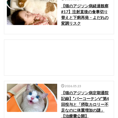
【猫のアジソン病経過観察
#17】注射直後の食事切り
替えと下痢再発・よだれの
変調リスク
2026.05.23
【猫のアジソン病定期通院
記録】”パーコーテンV”第4
回投与と「摂取カロリー不
足なのに体重増加の謎」
【治療費公開】