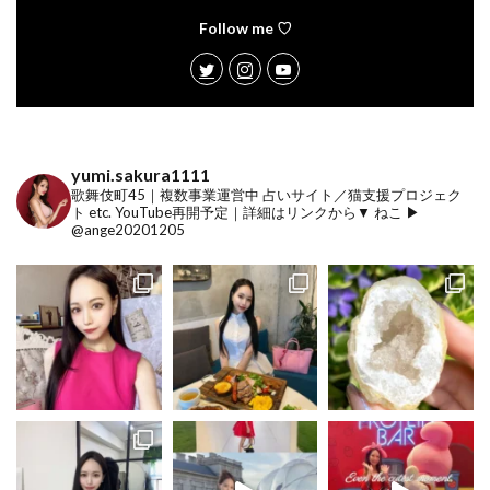
Follow me ♡
yumi.sakura1111
歌舞伎町45｜複数事業運営中
占いサイト／猫支援プロジェク
ト etc.
YouTube再開予定｜詳細はリンクから▼
ねこ ▶︎
@ange20201205