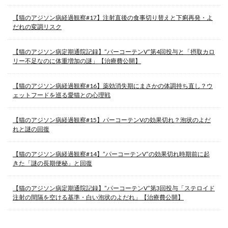
【猫のアジソン病経過観察#17】注射直後の食事切り替えと下痢再発・よ
だれの変調リスク
【猫のアジソン病定期通院記録】”パーコーテンV”第4回投与と「摂取カロ
リー不足なのに体重増加の謎」【治療費公開】
【猫のアジソン病経過観察#16】薬効消失期にまさかの体調持ち直し？ウ
ェットフードを巡る愛猫との心理戦
【猫のアジソン病経過観察#15】パーコーテンVの効果切れ？泡状のよだ
れと謎の回復
【猫のアジソン病経過観察#14】”パーコーテンV”の効果切れ時期前に起
きた「謎の長期便秘」と回復
【猫のアジソン病定期通院記録】”パーコーテンV”第3回投与「ステロイド
注射の間隔を空ける基準・白い泡状のよだれ」【治療費公開】