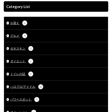
Category List
お迎え
3
グルメ
4
ゼオスキン
5
ダイエット
1
トイレの話
2
ハロプロ/アイドル
10
パワースポット
5