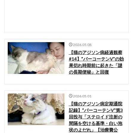
2026.05.08
【猫のアジソン病経過観察
#14】”パーコーテンV”の効
果切れ時期前に起きた「謎
の長期便秘」と回復
2026.05.01
【猫のアジソン病定期通院
記録】”パーコーテンV”第3
回投与「ステロイド注射の
間隔を空ける基準・白い泡
状のよだれ」【治療費公