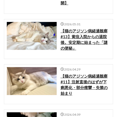
開】
2026.05.01
【猫のアジソン病経過観察
#13】黄疸入院からの退院
後。安定期に始まった「謎
の便秘」
2026.04.29
【猫のアジソン病経過観察
#11】注射直後のはずが下
痢悪化・部分痙攣・失禁の
始まり
2026.04.09