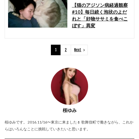
【猫のアジソン病経過観察
#10】毎日続く泡状のよだ
れと「好物ササミを食べこ
ぼす」異変
1
2
Next
桜ゆみ
桜ゆみです。 2016.11/16〜東京に来ました🌷 歌舞伎町で働きながら、これか
らはいろんなことに挑戦していきたいと思います。