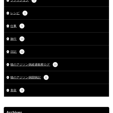
ファッション
1
レシピ
1
仕事
1
旅行
14
日記
12
猫のアジソン病経過観察ログ
10
猫のアジソン病闘病記
8
美容
9
Archives