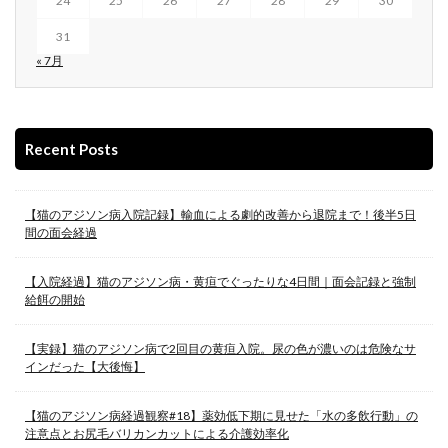
24
25
26
27
28
29
30
31
« 7月
Recent Posts
【猫のアジソン病入院記録】輸血による劇的改善から退院まで！後半5日
間の面会経過
【入院経過】猫のアジソン病・黄疸でぐったりな4日間｜面会記録と強制
給餌の開始
【実録】猫のアジソン病で2回目の黄疸入院。尿の色が濃いのは危険なサ
インだった【大後悔】
【猫のアジソン病経過観察#18】薬効低下期に見せた「水の多飲行動」の
注意点とお尻毛バリカンカットによる介護効率化