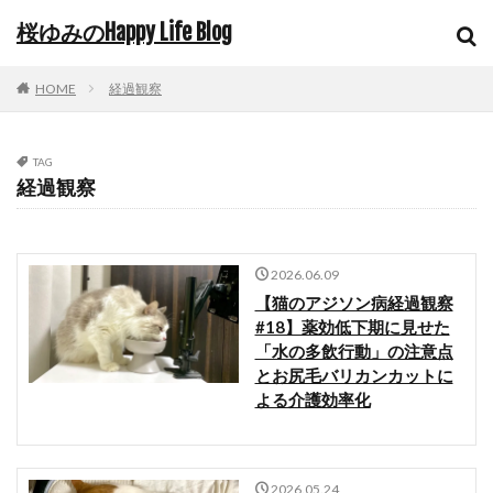
桜ゆみのHappy Life Blog
HOME
経過観察
TAG
経過観察
2026.06.09
【猫のアジソン病経過観察
#18】薬効低下期に見せた
「水の多飲行動」の注意点
とお尻毛バリカンカットに
よる介護効率化
2026.05.24