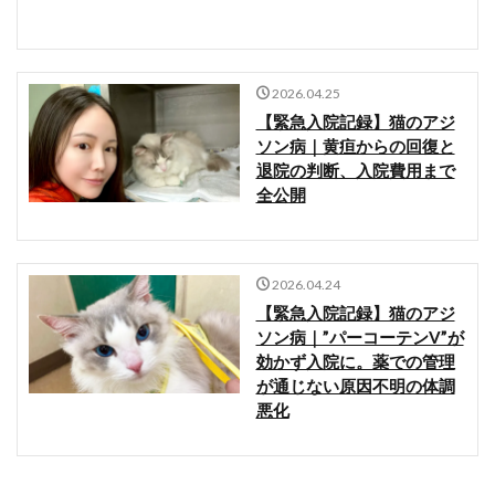
2026.04.25
【緊急入院記録】猫のアジ
ソン病｜黄疸からの回復と
退院の判断、入院費用まで
全公開
2026.04.24
【緊急入院記録】猫のアジ
ソン病｜”パーコーテンV”が
効かず入院に。薬での管理
が通じない原因不明の体調
悪化