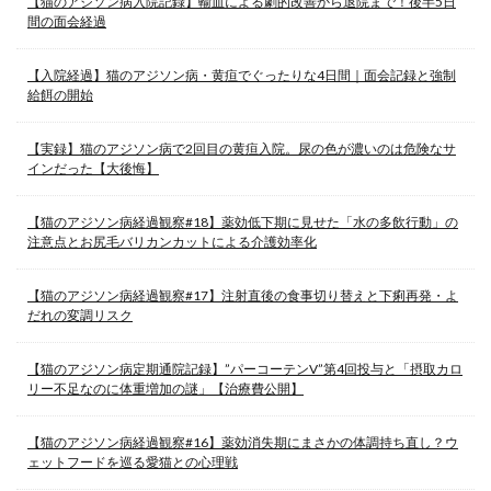
【猫のアジソン病入院記録】輸血による劇的改善から退院まで！後半5日
間の面会経過
【入院経過】猫のアジソン病・黄疸でぐったりな4日間｜面会記録と強制
給餌の開始
【実録】猫のアジソン病で2回目の黄疸入院。尿の色が濃いのは危険なサ
インだった【大後悔】
【猫のアジソン病経過観察#18】薬効低下期に見せた「水の多飲行動」の
注意点とお尻毛バリカンカットによる介護効率化
【猫のアジソン病経過観察#17】注射直後の食事切り替えと下痢再発・よ
だれの変調リスク
【猫のアジソン病定期通院記録】”パーコーテンV”第4回投与と「摂取カロ
リー不足なのに体重増加の謎」【治療費公開】
【猫のアジソン病経過観察#16】薬効消失期にまさかの体調持ち直し？ウ
ェットフードを巡る愛猫との心理戦