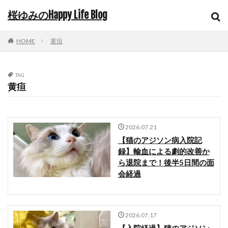
桜ゆみのHappy Life Blog
HOME
黄疸
TAG
黄疸
2026.07.21
【猫のアジソン病入院記
録】輸血による劇的改善か
ら退院まで！後半5日間の面
会経過
2026.07.17