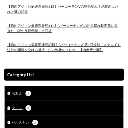
【猫のアジソン病経過観察#15】パーコーテンVの効果切れ？泡状のよだ
れと謎の回復
【猫のアジソン病経過観察#14】”パーコーテンV”の効果切れ時期前に起
きた「謎の長期便秘」と回復
【猫のアジソン病定期通院記録】”パーコーテンV”第3回投与「ステロイド
注射の間隔を空ける基準・白い泡状のよだれ」【治療費公開】
Category List
お迎え
3
グルメ
4
ゼオスキン
5