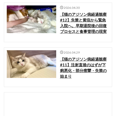
2026.04.30
【猫のアジソン病経過観察
#12】失禁と黄疸から緊急
入院へ。早期退院後の回復
プロセスと食事管理の現実
2026.04.29
【猫のアジソン病経過観察
#11】注射直後のはずが下
痢悪化・部分痙攣・失禁の
始まり