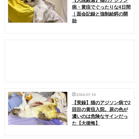
【入院経過】猫のアジソン
病・黄疸でぐったりな4日間
｜面会記録と強制給餌の開
始
2026.07.14
【実録】猫のアジソン病で2
回目の黄疸入院。尿の色が
濃いのは危険なサインだっ
た【大後悔】