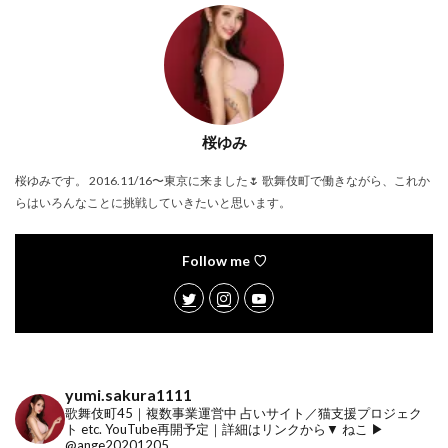
桜ゆみ
桜ゆみです。 2016.11/16〜東京に来ました🌷 歌舞伎町で働きながら、これか
らはいろんなことに挑戦していきたいと思います。
Follow me ♡
yumi.sakura1111
歌舞伎町45｜複数事業運営中
占いサイト／猫支援プロジェク
ト etc.
YouTube再開予定｜詳細はリンクから▼
ねこ ▶︎
@ange20201205